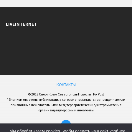
LIVEINTERNET
КОНТАКТЫ
© 2018 Спорт Крым Севастополь Новости | ForPost
* Значком отмечены публикации, в которых упоминаются запрещенные или
признанные нежелательными в РФ/террористические/экстремистские
организации/персоны и иноагенты
Мы обрабатываем cookies, чтобы сделать наш сайт удобнее