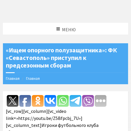
МЕНЮ
«Ищем опорного полузащитника»: ФК
«Севастополь» приступил к
предсезонным сборам
Главная
Главная
[vc_row][vc_column][vc_video
link=»https://youtu.be/Z5Bfpcbj_7U»]
[vc_column_text]Игроки футбольного клуба