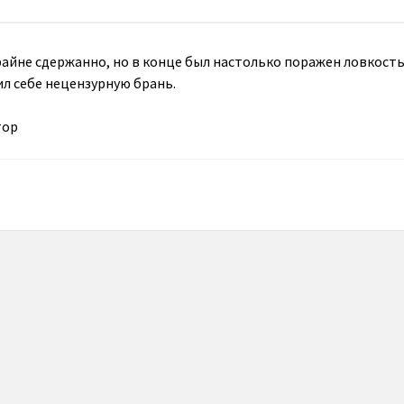
крайне сдержанно, но в конце был настолько поражен ловкост
ил себе нецензурную брань.
тор