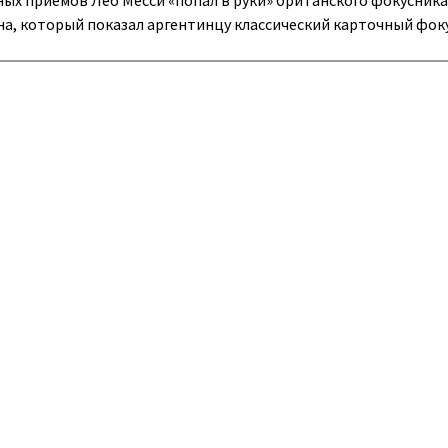
ых приемов Лео Месси «попал в руки» британского фокусника
а, который показал аргентинцу классический карточный фоку