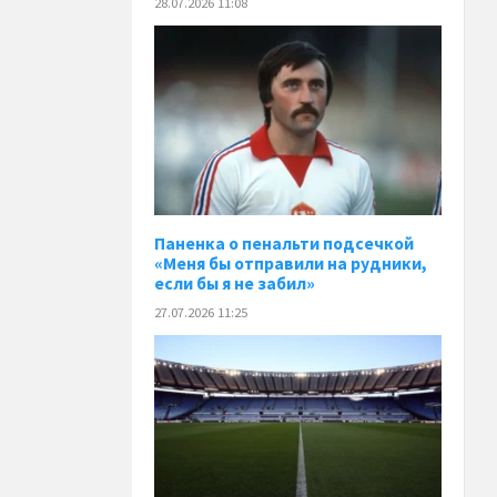
28.07.2026 11:08
Паненка o пенальти подсечкой
«Меня бы отправили на рудники,
если бы я не забил»
27.07.2026 11:25