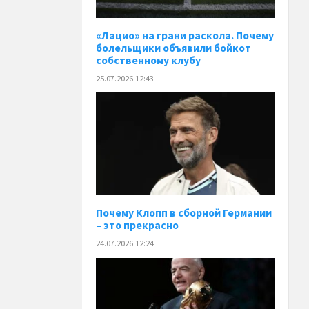
«Лацио» на грани раскола. Почему
болельщики объявили бойкот
собственному клубу
25.07.2026 12:43
Почему Клопп в сборной Германии
– это прекрасно
24.07.2026 12:24