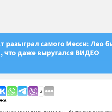
т разыграл самого Месси: Лео б
, что даже выругался ВИДЕО
2
лся.