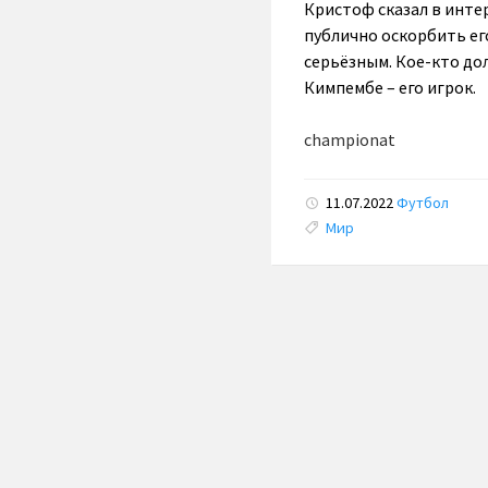
Кристоф сказал в интер
публично оскорбить ег
серьёзным. Кое-кто до
Кимпембе – его игрок.
championat
11.07.2022
Футбол
Tags:
Мир