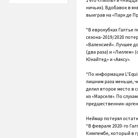
1 его «Лилль» и «Ницца
ничьих). Вдобавок в ян
выиграв на «Парк де Пр
*В еврокубках Галтье п
сезона-2019/2020 потер
«Валенсией». Лучшее д
(два раза) и «Лиллем» 
Юнайтед» и «Аяксу».
*По информации L’Equip
лишним раза меньше, че
делил второе место в 
из «Марселя». По слуха
предшественник-арген
Неймар потерял остатк
*В феврале 2020-го Га
Кимпембе, который в г