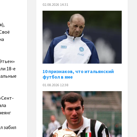
02.08.2026 14:31
),
 Своё
на
-Этьен»
ли 18-е
10 признаков, что итальянский
тальные
футбол в яме
01.08.2026 12:38
«Сент-
ала
меянг
л забил