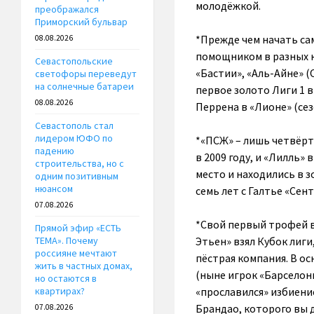
молодёжкой.
преображался
Приморский бульвар
*Прежде чем начать са
08.08.2026
помощником в разных ко
Севастопольские
«Бастии», «Аль-Айне» (
светофоры переведут
на солнечные батареи
первое золото Лиги 1 
08.08.2026
Перрена в «Лионе» (сез
Севастополь стал
лидером ЮФО по
*«ПСЖ» – лишь четвёрты
падению
в 2009 году, и «Лилль» 
строительства, но с
место и находились в 
одним позитивным
нюансом
семь лет с Галтье «Сент
07.08.2026
*Свой первый трофей в
Прямой эфир «ЕСТЬ
Этьен» взял Кубок лиги
ТЕМА». Почему
россияне мечтают
пёстрая компания. В о
жить в частных домах,
(ныне игрок «Барселон
но остаются в
«прославился» избиени
квартирах?
Брандао, которого вы 
07.08.2026