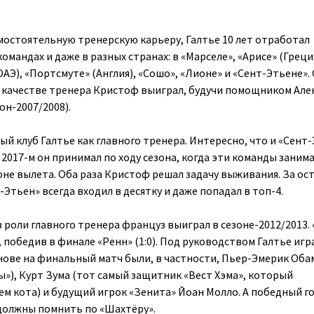
мостоятельную тренерскую карьеру, Галтье 10 лет отработал
мандах и даже в разных странах: в «Марселе», «Арисе» (Греция
ОАЭ), «Портсмуте» (Англия), «Сошо», «Лионе» и «Сент-Этьене».
в качестве тренера Кристоф выиграл, будучи помощником Але
он-2007/2008).
й клуб Галтье как главного тренера. Интересно, что и «Сент
в 2017-м он принимал по ходу сезона, когда эти команды занима
зоне вылета. Оба раза Кристоф решал задачу выживания. За ос
-Этьен» всегда входил в десятку и даже попадал в топ-4.
 роли главного тренера француз выиграл в сезоне-2012/2013. 
, победив в финале «Ренн» (1:0). Под руководством Галтье игр
снове на финальный матч были, в частности, Пьер-Эмерик Оба
ы»), Курт Зума (тот самый защитник «Вест Хэма», который
ем кота) и будущий игрок «Зенита» Йоан Молло. А победный го
должны помнить по «Шахтёру».