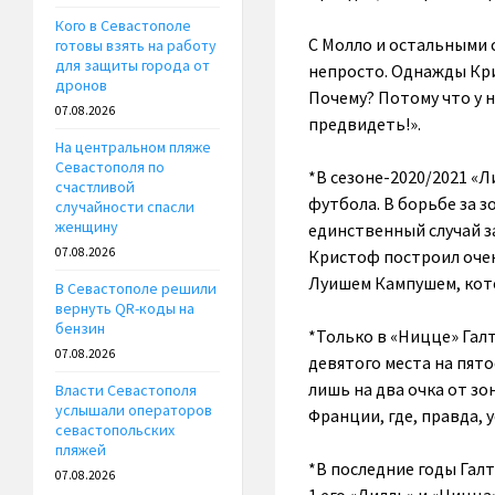
Кого в Севастополе
С Молло и остальными 
готовы взять на работу
для защиты города от
непросто. Однажды Кри
дронов
Почему? Потому что у н
07.08.2026
предвидеть!».
На центральном пляже
Севастополя по
*В сезоне-2020/2021 «Л
счастливой
футбола. В борьбе за з
случайности спасли
женщину
единственный случай з
07.08.2026
Кристоф построил оче
Луишем Кампушем, кото
В Севастополе решили
вернуть QR-коды на
бензин
*Только в «Ницце» Галт
07.08.2026
девятого места на пято
лишь на два очка от з
Власти Севастополя
услышали операторов
Франции, где, правда, у
севастопольских
пляжей
*В последние годы Галт
07.08.2026