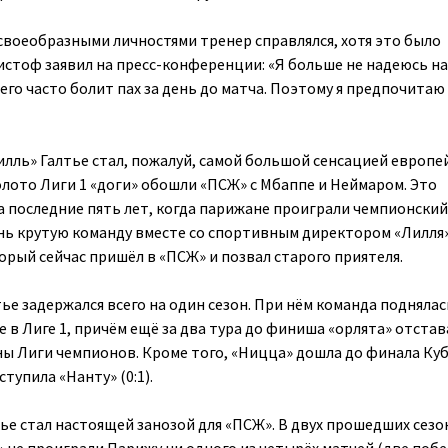
своеобразными личностями тренер справлялся, хотя это было
стоф заявил на пресс-конференции: «Я больше не надеюсь на
его часто болит пах за день до матча. Поэтому я предпочитаю
илль» Галтье стал, пожалуй, самой большой сенсацией европе
олото Лиги 1 «доги» обошли «ПСЖ» с Мбаппе и Неймаром. Это
а последние пять лет, когда парижане проиграли чемпионский
нь крутую команду вместе со спортивным директором «Лилля
рый сейчас пришёл в «ПСЖ» и позвал старого приятеля.
ье задержался всего на один сезон. При нём команда поднялас
е в Лиге 1, причём ещё за два тура до финиша «орлята» отста
оны Лиги чемпионов. Кроме того, «Ницца» дошла до финала Ку
ступила «Нанту» (0:1).
ье стал настоящей занозой для «ПСЖ». В двух прошедших сезо