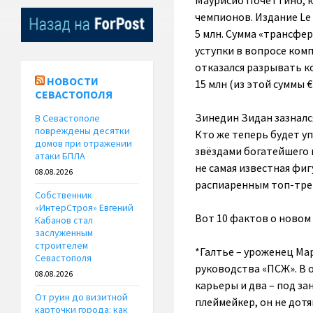
Маурисио Почеттино, к
чемпионов. Издание Le 
5 млн. Сумма «трансфер
уступки в вопросе ком
отказался разрывать к
НОВОСТИ
15 млн (из этой суммы 
СЕВАСТОПОЛЯ
Зинедин Зидан зазнался
В Севастополе
повреждены десятки
Кто же теперь будет у
домов при отражении
звёздами богатейшего 
атаки БПЛА
не самая известная фи
08.08.2026
распиаренным топ-трен
Собственник
«ИнтерСтроя» Евгений
Вот 10 фактов о новом
Кабанов стал
заслуженным
строителем
*Галтье – уроженец Ма
Севастополя
руководства «ПСЖ». В о
08.08.2026
карьеры и два – под з
От руин до визитной
плеймейкер, он не дотя
карточки города: как