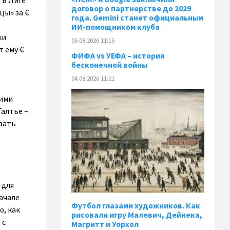
 в Лиге
договор о партнерстве до 2029
цы» за €
года. Gemini станет официальным
а
ИИ-помощником клуба
ки
05.08.2026 11:15
 ему €
ФИФА vs УЕФА – история
бесконечной войны
04.08.2026 11:21
гими
Галтье –
звать
 для
начале
Футбол глазами художников. Как
ю, как
рисовали игру Малевич, Дейнека,
 с
Магритт и Уорхол