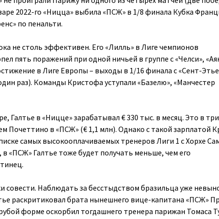
» не проиграли Парижу ни одного из четырёх матчей (две побе
варе 2022-го «Ницца» выбила «ПСЖ» в 1/8 финала Кубка Франц
енс» по пенальти.
ока не столь эффективен. Его «Лилль» в Лиге чемпионов
пел пять поражений при одной ничьей в группе с «Челси», «Ая
остижение в Лиге Европы – выходы в 1/16 финала с «Сент-Эть
(один раз). Команды Кристофа уступали «Базелю», «Манчестер
e, Галтье в «Ницце» зарабатывал € 330 тыс. в месяц. Это в три
м Почеттино в «ПСЖ» (€ 1,1 млн). Однако с такой зарплатой 
списке самых высокооплачиваемых тренеров Лиги 1 с Хорхе Са
м, в «ПСЖ» Галтье тоже будет получать меньше, чем его
тинец.
и совести. Наблюдать за бесстыдством бразильца уже невын
лтье раскритиковал брата нынешнего вице-капитана «ПСЖ» П
рубой форме оскорбил тогдашнего тренера парижан Томаса Ту