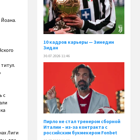
 Йоана.
10 кадров карьеры — Зинедин
Зидан
йского
30.07.2026 11:46
 титул.
»
ь с
вали
бка
Пирло не стал тренером сборной
Италии – из-за контракта с
нах Лиги
российским букмекером Fonbet