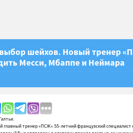
выбор шейхов. Новый тренер «
дить Месси, Мбаппе и Неймара
Галтье.
й главный тренер «ПСЖ». 55-летний французский специалист