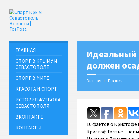
ГЛАВНАЯ
Идеальный 
СПОРТ В КРЫМУ И
должен оса
СЕВАСТОПОЛЕ
СПОРТ В МИРЕ
Главная
Главная
КРАСОТА И СПОРТ
ИСТОРИЯ ФУТБОЛА
СЕВАСТОПОЛЯ
ВКОНТАКТЕ
10 фактов о Кристофе 
КОНТАКТЫ
Кристоф Галтье – новы