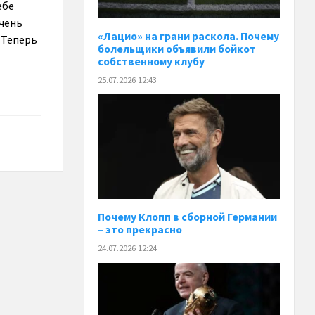
ебе
очень
«Лацио» на грани раскола. Почему
 Теперь
болельщики объявили бойкот
собственному клубу
25.07.2026 12:43
Почему Клопп в сборной Германии
– это прекрасно
24.07.2026 12:24