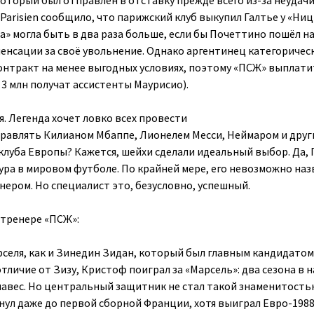
оторый был отправлен в отставку прежде всего из-за неудачи
Parisien сообщило, что парижский клуб выкупил Галтье у «Ниц
а» могла быть в два раза больше, если бы Почеттино пошёл н
пенсации за своё увольнение. Однако аргентинец категоричес
онтракт на менее выгодных условиях, поэтому «ПСЖ» выплатит
€ 3 млн получат ассистенты Маурисио).
. Легенда хочет ловко всех провести
правлять Килианом Мбаппе, Лионелем Месси, Неймаром и дру
клуба Европы? Кажется, шейхи сделали идеальный выбор. Да, 
гура в мировом футболе. По крайней мере, его невозможно на
ером. Но специалист это, безусловно, успешный.
 тренере «ПСЖ»:
рселя, как и Зинедин Зидан, который был главным кандидатом
тличие от Зизу, Кристоф поиграл за «Марсель»: два сезона в 
анавес. Но центральный защитник не стал такой знаменитость
нул даже до первой сборной Франции, хотя выиграл Евро-1988