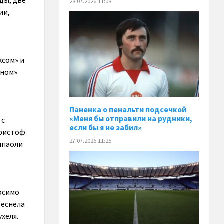
ды, две
28.07.2026 11:08
ии,
ксом» и
еном»
Паненка o пенальти подсечкой
«Меня бы отправили на рудники,
 с
если бы я не забил»
Кристоф
27.07.2026 11:25
мпаоли
осимо
реснела
хеля.