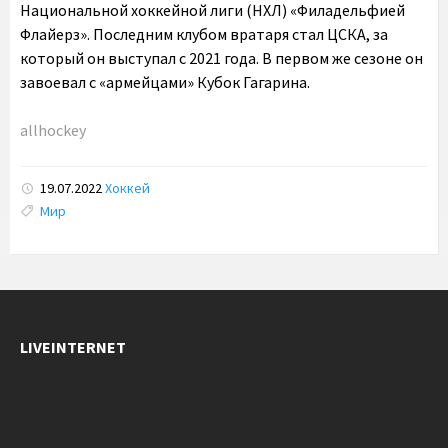
Национальной хоккейной лиги (НХЛ) «Филадельфией
Флайерз». Последним клубом вратаря стал ЦСКА, за
который он выступал с 2021 года. В первом же сезоне он
завоевал с «армейцами» Кубок Гагарина.
allhockey
19.07.2022
Хоккей
Tags:
Мир
LIVEINTERNET