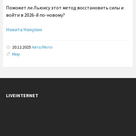
Поможет ли Льюису этот метод восстановить силы и
войти в 2026-й по-новому?
Никита Никулин
20.12.2025
Авто/Мото
Tags:
Мир
LIVEINTERNET