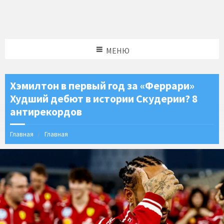
МЕНЮ
Хэмилтон в первый год за «Феррари»
Худший дебют в истории Скудерии? 8
антирекордов
Главная
Главная