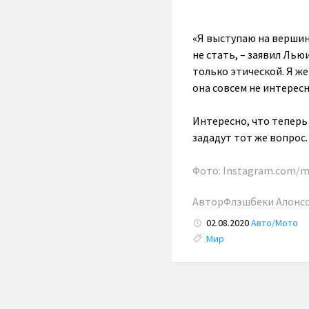
«Я выступаю на вершин
не стать, – заявил Лью
только этической. Я же
она совсем не интересн
Интересно, что теперь
зададут тот же вопрос.
Фото:
Instagram.com/m
Автор
Флэшбеки Алонс
02.08.2020
Авто/Мото
Tags:
Мир