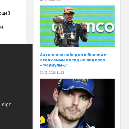
ающей
ом
Антонелли победил в Японии и
стал самым молодым лидером
«Формулы-1»
31.03.2026 11:13