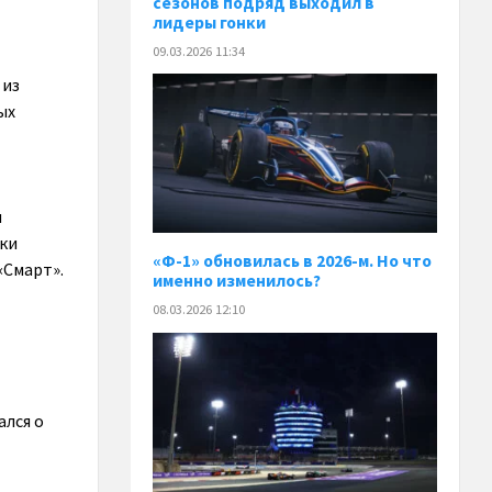
сезонов подряд выходил в
лидеры гонки
09.03.2026 11:34
 из
ых
н
тки
«Ф-1» обновилась в 2026-м. Но что
«Смарт».
именно изменилось?
08.03.2026 12:10
ался о