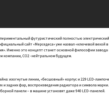
кспериментальный футуристический полностью электрически
фициальный сайт «Мерседеса» уже назвал «ключевой вехой в
я». Именно это концепт станет основной философии завода 
м компании, CO2 -нейтральном будущем.
йна: изогнутые линии, «беcшовный» корпус и 229 LED-лампоче
 и задних фар, воспроизведения радиатора и символа марки.
борной панели – в машине установят даже 940 LED-панелей.