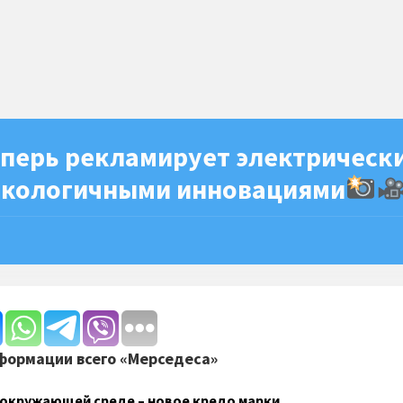
еперь рекламирует электрическ
 экологичными инновациями
формации всего «Мерседеса»
 окружающей среде – новое кредо марки.