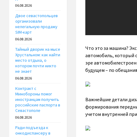
06.08.2026
Двое севастопольцев
организовали
нелегальную продажу
SIM-карт
06.08.2026
Что это за машина? Э
Тайный дворик на мысе
Хрустальном: как найти
автомобиль, который о
место отдыха, о
эре автомобилестроени
котором почти никто
будущем – по обещания
не знает
06.08.2026
Контракт с
Минобороны помог
Важнейшие детали диза
иностранцам получить
российские паспорта в
формирования передних
Севастополе
учетом внутренней при
06.08.2026
Ради подъезда к
онкодиспансеру в