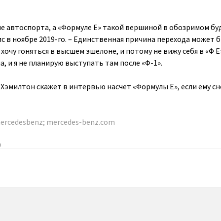
е автоспорта, а «Формуле Е» такой вершиной в обозримом б
ис в ноябре 2019-го. – Единственная причина перехода может 
 хочу гоняться в высшем эшелоне, и потому не вижу себя в «Ф Е
а, и я не планирую выступать там после «Ф-1».
 Хэмилтон скажет в интервью насчет «Формулы Е», если ему с
ercedesbenz
;
mercedes-benz.com
о