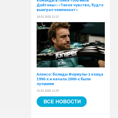
команды в гонке «500 миль
Дайтоны»: «Такое чувство, будто
выиграл чемпионат»
18.02.2026 12:13
Алонсо: болиды Формулы-1 конца
1990-х и начала 2000-х были
лучшими
15.02.2026 11:39