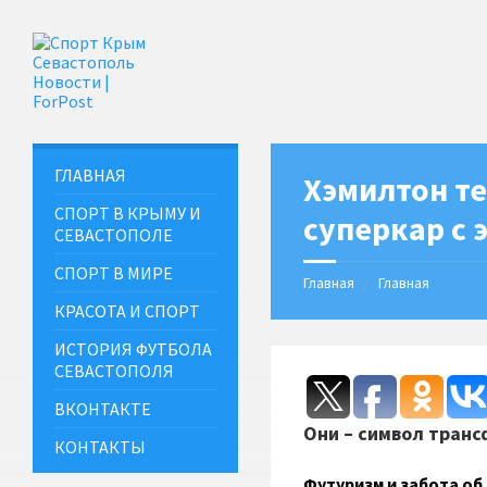
ГЛАВНАЯ
Хэмилтон т
СПОРТ В КРЫМУ И
суперкар с
СЕВАСТОПОЛЕ
СПОРТ В МИРЕ
Главная
Главная
КРАСОТА И СПОРТ
ИСТОРИЯ ФУТБОЛА
СЕВАСТОПОЛЯ
ВКОНТАКТЕ
Они – символ транс
КОНТАКТЫ
Футуризм и забота об