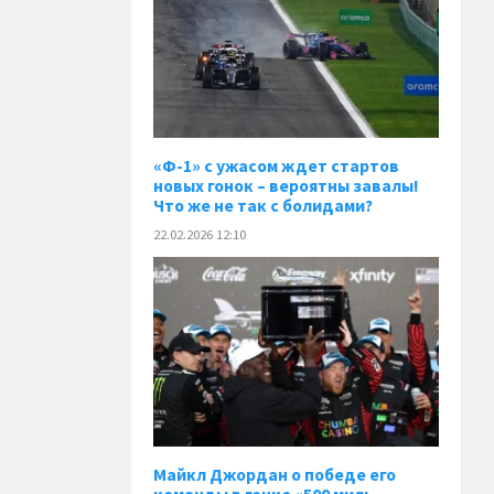
«Ф-1» с ужасом ждет стартов
новых гонок – вероятны завалы!
Что же не так с болидами?
22.02.2026 12:10
Майкл Джордан о победе его