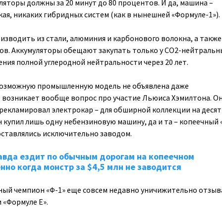
яторы должны за 20 минут до 80 процентов. И да, машина –
ая, никаких гибридных систем (как в нынешней «Формуле-1»).
изводить из стали, алюминия и карбонового волокна, а также
ов. Аккумуляторы обещают закупать только у CO2-нейтральн
ения полной углеродной нейтральности через 20 лет.
 возможную промышленную модель не объявлена даже
 возникает вообще вопрос про участие Льюиса Хэмилтона. О
рекламировал электрокар – для обширной коллекции на деся
 купил лишь одну небензиновую машину, да и та – копеечный 
оставлялись исключительно заводом.
авда ездит по обычным дорогам на копеечном
нно когда монстр за $4,5 млн не заводится
ный чемпион «Ф-1» еще совсем недавно уничижительно отзыв
 «Формуле Е».