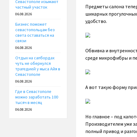
Севастополе изымают
Предметы салона тепер
частный участок
шикарных прогулочных 
06.08.2026
удобство.
Бизнес поможет
севастопольцам без
света оставаться на
связи
06.08.2026
Обвивка и внутреннос
среде микрофибры и п
Отдых на сапбордах
чуть не обернулся
трагедией у мыса Айя в
Севастополе
06.08.2026
А вот такую форму при
Где в Севастополе
можно заработать 100
тысяч в месяц
06.08.2026
Но главное – под капо
Производителем уже за
полный привод и разгон 