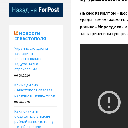
Льюис Хэмилтон
– ше
среды, экологичность 
ролике
«Мерседеса»
и
НОВОСТИ
электрическом суперка
СЕВАСТОПОЛЯ
Украинские дроны
заставили
севастопольцев
задуматься о
страховании
06.08.2026
Как медик из
Севастополя спасала
раненых в Геленджике
06.08.2026
Как получить
бюджетные 5 тысяч
рублей на подготовку
детей к школе