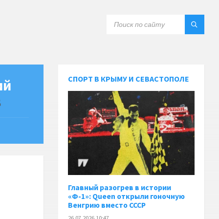
СПОРТ В КРЫМУ И СЕВАСТОПОЛЕ
ий
Главный разогрев в истории
«Ф-1»: Queen открыли гоночную
Венгрию вместо СССР
26.07.2026 10:47