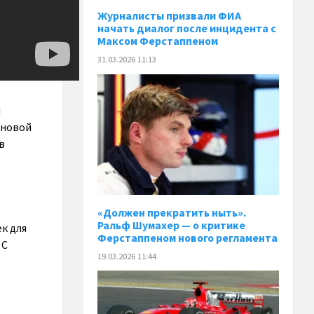
Журналисты призвали ФИА
начать диалог после инцидента с
Максом Ферстаппеном
31.03.2026 11:13
й
 новой
в
«Должен прекратить ныть».
Ральф Шумахер — о критике
к для
Ферстаппеном нового регламента
 С
19.03.2026 11:44