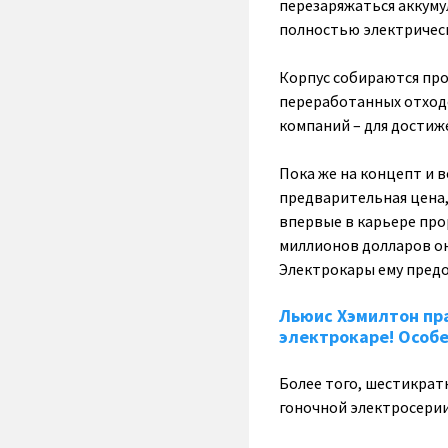
перезаряжаться аккумул
полностью электрическ
Корпус собираются про
переработанных отход
компаний – для достиж
Пока же на концепт и
предварительная цена,
впервые в карьере про
миллионов долларов он
Электрокары ему пред
Льюис Хэмилтон пр
электрокаре! Особе
Более того, шестикрат
гоночной электросерии