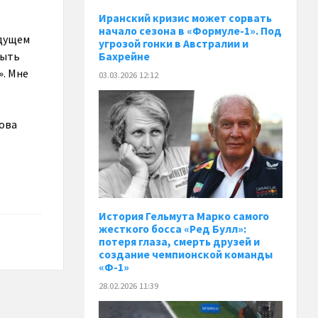
Иранский кризис может сорвать
начало сезона в «Формуле-1». Под
удущем
угрозой гонки в Австралии и
быть
Бахрейне
». Мне
03.03.2026 12:12
нова
История Гельмута Марко самого
жесткого босса «Ред Булл»:
потеря глаза, смерть друзей и
создание чемпионской команды
«Ф-1»
28.02.2026 11:39