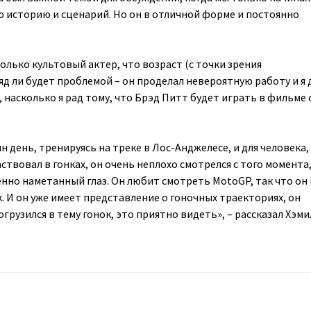
 историю и сценарий. Но он в отличной форме и постоянно
олько культовый актер, что возраст (с точки зрения
д ли будет проблемой – он проделал невероятную работу и я 
 насколько я рад тому, что Брэд Питт будет играть в фильме 
 день, тренируясь на треке в Лос-Анджелесе, и для человека,
ствовал в гонках, он очень неплохо смотрелся с того момента,
ленно наметанный глаз. Он любит смотреть MotoGP, так что он 
. И он уже имеет представление о гоночных траекториях, он
грузился в тему гонок, это приятно видеть», – рассказал Хэми