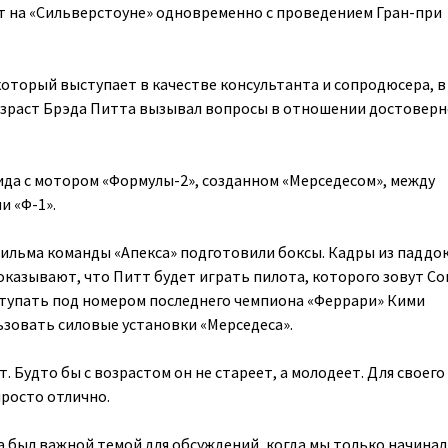
 на «Сильверстоуне» одновременно с проведением Гран-при
который выступает в качестве консультанта и сопродюсера, в
озраст Брэда Питта вызывал вопросы в отношении достовер
лида с мотором «Формулы-2», созданном «Мерседесом», между
 «Ф-1».
ильма команды «Апекса» подготовили боксы. Кадры из паддок
казывают, что Питт будет играть пилота, которого зовут С
ступать под номером последнего чемпиона «Феррари» Кими
льзовать силовые установки «Мерседеса».
. Будто бы с возрастом он не стареет, а молодеет. Для своего
просто отлично.
а был важной темой для обсуждений, когда мы только начина