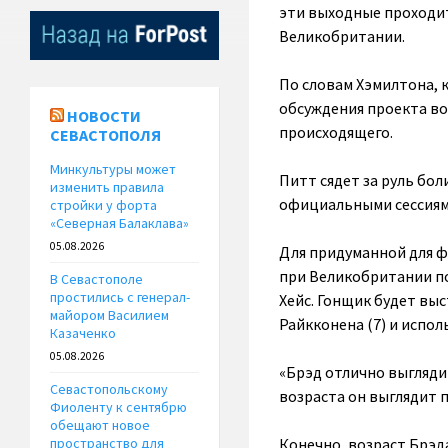
эти выходные проходит
Великобритании.
По словам Хэмилтона, 
обсуждения проекта в
НОВОСТИ
происходящего.
СЕВАСТОПОЛЯ
Минкультуры может
Питт сядет за руль бо
изменить правила
официальными сессиями
стройки у форта
«Северная Балаклава»
05.08.2026
Для придуманной для ф
при Великобритании по
В Севастополе
простились с генерал-
Хейс. Гонщик будет вы
майором Василием
Райкконена (7) и испо
Казаченко
05.08.2026
«Брэд отлично выглядит
Севастопольскому
возраста он выглядит 
Фиоленту к сентябрю
обещают новое
Конечно, возраст Брэд
пространство для