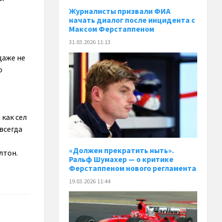
Журналисты призвали ФИА
начать диалог после инцидента с
Максом Ферстаппеном
31.03.2026 11:13
даже не
о
 как сел
всегда
«Должен прекратить ныть».
лтон.
Ральф Шумахер — о критике
Ферстаппеном нового регламента
19.03.2026 11:44