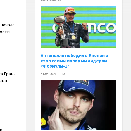
 начале
ности
Антонелли победил в Японии и
стал самым молодым лидером
«Формулы-1»
а Гран-
31.03.2026 11:13
онни
ли