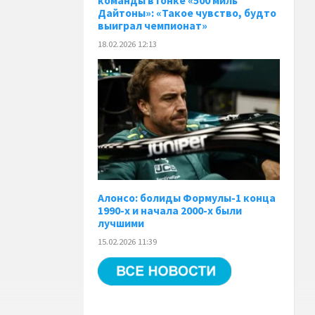
команды в гонке «500 миль
Дайтоны»: «Такое чувство, будто
выиграл чемпионат»
18.02.2026 12:13
Алонсо: болиды Формулы-1 конца
1990-х и начала 2000-х были
лучшими
15.02.2026 11:39