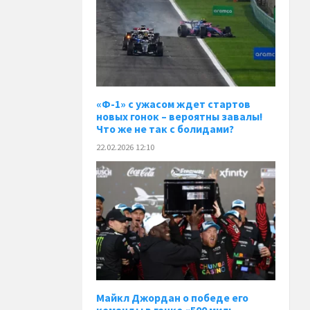
«Ф-1» с ужасом ждет стартов
новых гонок – вероятны завалы!
Что же не так с болидами?
22.02.2026 12:10
Майкл Джордан о победе его