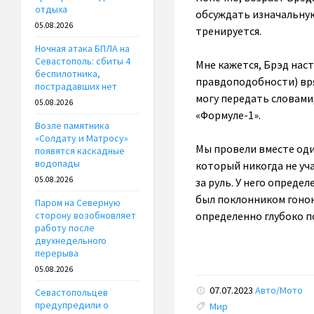
отдыха
обсуждать изначальную
05.08.2026
тренируется.
Ночная атака БПЛА на
Севастополь: сбиты 4
Мне кажется, Брэд наст
беспилотника,
правдоподобности) вря
пострадавших нет
могу передать словами,
05.08.2026
«Формуле-1».
Возле памятника
«Солдату и Матросу»
Мы провели вместе один
появятся каскадные
водопады
который никогда не уча
05.08.2026
за руль. У него опреде
был поклонником гонок
Паром на Северную
определенно глубоко по
сторону возобновляет
работу после
двухнедельного
перерыва
05.08.2026
07.07.2023
Авто/Мото
Севастопольцев
Tags:
предупредили о
Мир