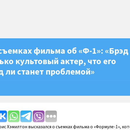
съемках фильма об «Ф-1»: «Брэд
ько культовый актер, что его
д ли станет проблемой»
ис Хэмилтон высказался о съемках фильма о «Формуле-1», ко