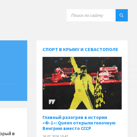
СПОРТ В КРЫМУ И СЕВАСТОПОЛЕ
Главный разогрев в истории
«Ф-1»: Queen открыли гоночную
Венгрию вместо СССР
торый в
26.07.2026 10:47