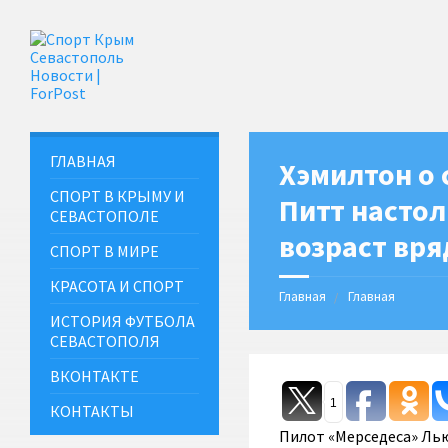
ГЛАВНАЯ
Хэмилтон о 
СПОРТ В КРЫМУ И
Питт настол
СЕВАСТОПОЛЕ
возраст вря
СПОРТ В МИРЕ
КРАСОТА И СПОРТ
Главная
Главная
ИСТОРИЯ ФУТБОЛА
СЕВАСТОПОЛЯ
ВКОНТАКТЕ
1
КОНТАКТЫ
Пилот «Мерседеса» Лью