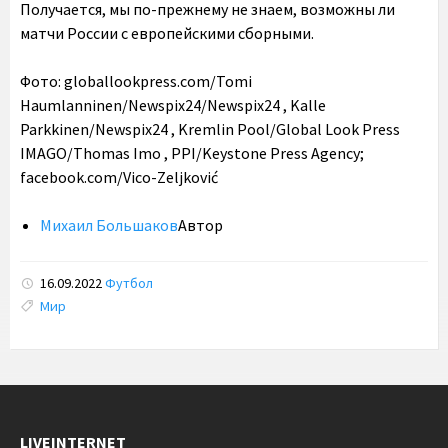
Получается, мы по-прежнему не знаем, возможны ли
матчи России с европейскими сборными.
Фото: globallookpress.com/Tomi
Haumlanninen/Newspix24/Newspix24 , Kalle
Parkkinen/Newspix24 , Kremlin Pool/Global Look Press
IMAGO/Thomas Imo , PPI/Keystone Press Agency;
facebook.com/Vico-Zeljković
Михаил Большаков
Автор
16.09.2022
Футбол
Tags:
Мир
LIVEINTERNET