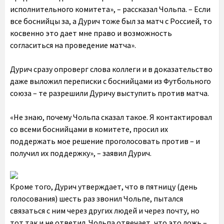
исполнительного комитета», – рассказал Чольпа. – Если
все боснийцы за, а Дурич тоже был за матч с Россией, то
косвенно это дает мне право и возможность
согласиться на проведение матча».
Дурич сразу опроверг слова коллеги и в доказательство
даже выложил переписки с боснийцами из Футбольного
союза – те разрешили Дуричу выступить против матча.
«Не знаю, почему Чольпа сказал такое. Я контактировал
со всеми боснийцами в комитете, просил их
поддержать мое решение проголосовать против – и
получил их поддержку», – заявил Дурич.
Кроме того, Дурич утверждает, что в пятницу (день
голосования) шесть раз звонил Чольпе, пытался
связаться с ним через других людей и через почту, но
тот так и не ответил. Чольпа отвечает, что это ложь –