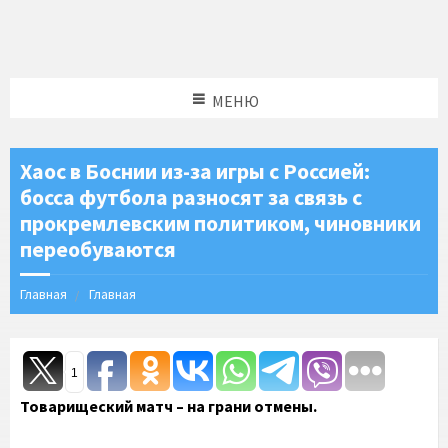
МЕНЮ
Хаос в Боснии из-за игры с Россией:
босса футбола разносят за связь с
прокремлевским политиком, чиновники
переобуваются
Главная
Главная
1
Товарищеский матч – на грани отмены.