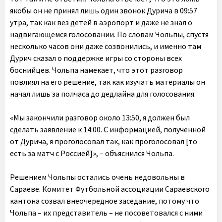
якобы он не принял лишь один звонок Дурича в 09:57
утра, так как вез детей в аэропорт и даже не знал о
надвигающемся голосовании. По словам Чольпы, спустя
несколько часов они даже созвонились, и именно там
Дурич сказал о поддержке игры со стороны всех
боснийцев. Чольпа намекает, что этот разговор
повлиял на его решение, так как изучать материалы он
начал лишь за полчаса до дедлайна для голосования.
«Мы закончили разговор около 13:50, я должен был
сделать заявление к 14:00. С информацией, полученной
от Дурича, я проголосовал так, как проголосовал [то
есть за матч с Россией]», – объяснился Чольпа.
Решением Чольпы остались очень недовольны в
Сараеве. Комитет Футбольной ассоциации Сараевского
кантона созвал внеочередное заседание, потому что
Чольпа – их представитель – не посоветовался с ними