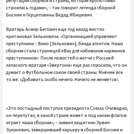
репутации сборной и страны, которая кропотливо
строилась годами», – так говорит легенда сборной
Боснии и Герцеговины Ведад Ибишевич.
Вратарь Асмир Бегович еще год назад жестко
критиковал Зельковича: «Организацией управляют
преступники – Вико [Зелькович], банда агентов. Наша
сборная стала страницей eBay для набивания карманов
преступников». После новостей о матче с Россией
запасного вратаря «Эвертона» еще раз спросили, что он
думает о Футбольном союзе своей страны. Мнение все
то же: «Добавить особо нечего. Ничего не меняется».
«Это постыдный поступок президента Союза. Очевидно,
он перепутал, в какой стране живет и под каким флагом
играет наша сборная», – заявил защитник Эрвин
Зуканович, завершивший карьеру в сборной Боснии и