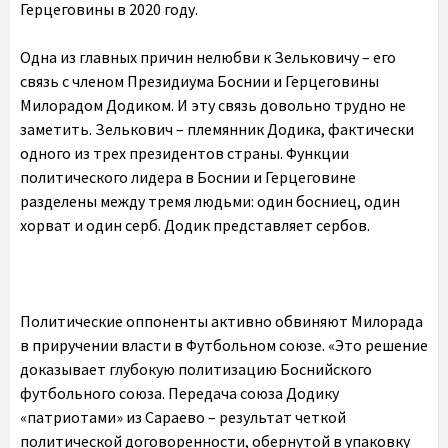
Герцеговины в 2020 году.
Одна из главных причин нелюбви к Зельковичу – его
связь с членом Президиума Боснии и Герцеговины
Милорадом Додиком. И эту связь довольно трудно не
заметить. Зелькович – племянник Додика, фактически
одного из трех президентов страны. Функции
политического лидера в Боснии и Герцеговине
разделены между тремя людьми: один босниец, один
хорват и один серб. Додик представляет сербов.
Политические оппоненты активно обвиняют Милорада
в приручении власти в Футбольном союзе. «Это решение
доказывает глубокую политизацию Боснийского
футбольного союза. Передача союза Додику
«патриотами» из Сараево – результат четкой
политической договоренности, обернутой в упаковку