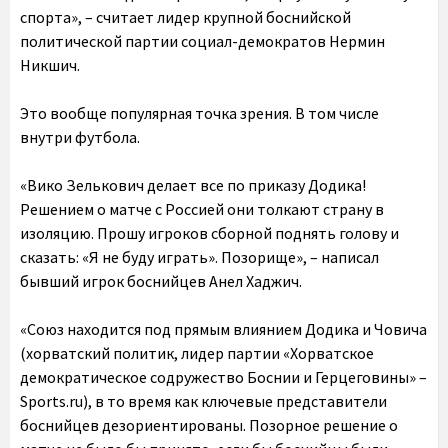
спорта», – считает лидер крупной боснийской
политической партии социал-демократов Нермин
Никшич.
Это вообще популярная точка зрения. В том числе
внутри футбола.
«Вико Зелькович делает все по приказу Додика!
Решением о матче с Россией они толкают страну в
изоляцию. Прошу игроков сборной поднять голову и
сказать: «Я не буду играть». Позорище», – написал
бывший игрок боснийцев Анел Хаджич.
«Союз находится под прямым влиянием Додика и Човича
(хорватский политик, лидер партии «Хорватское
демократическое содружество Боснии и Герцеговины» –
Sports.ru), в то время как ключевые представители
боснийцев дезориентированы. Позорное решение о