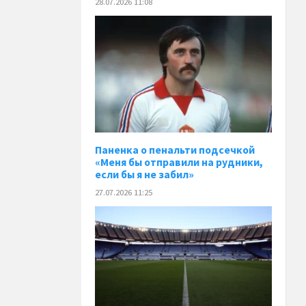
28.07.2026 11:08
Паненка o пенальти подсечкой
«Меня бы отправили на рудники,
если бы я не забил»
27.07.2026 11:25