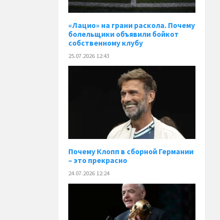
«Лацио» на грани раскола. Почему
болельщики объявили бойкот
собственному клубу
25.07.2026 12:43
Почему Клопп в сборной Германии
– это прекрасно
24.07.2026 12:24