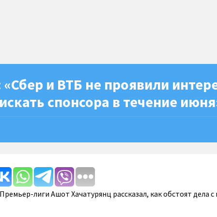
 «Сбер и ВТБ не проявили интере
искать спонсора в течение июня
Премьер-лиги Ашот Хачатурянц рассказал, как обстоят дела с