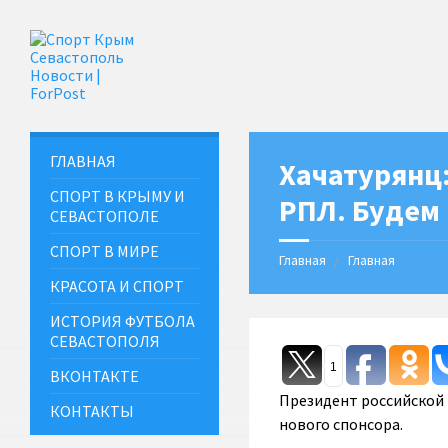
ГЛАВНАЯ
Хачатурянц:
СПОРТ В КРЫМУ И
РПЛ. Будем 
СЕВАСТОПОЛЕ
СПОРТ В МИРЕ
Главная
Главная
КРАСОТА И СПОРТ
ИСТОРИЯ ФУТБОЛА
СЕВАСТОПОЛЯ
1
ВКОНТАКТЕ
Президент российской 
КОНТАКТЫ
нового спонсора.