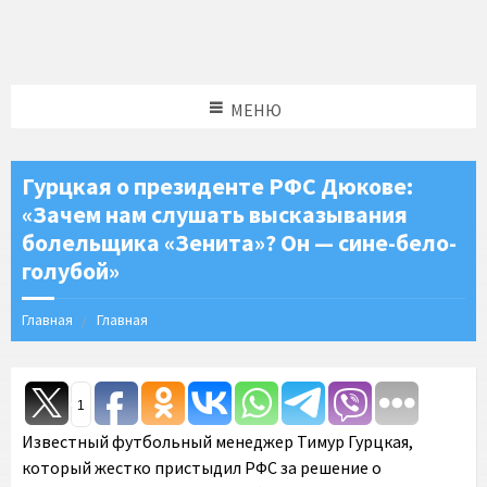
МЕНЮ
Гурцкая о президенте РФС Дюкове:
«Зачем нам слушать высказывания
болельщика «Зенита»? Он — сине-бело-
голубой»
Главная
Главная
1
Известный футбольный менеджер Тимур Гурцкая,
который жестко пристыдил РФС за решение о