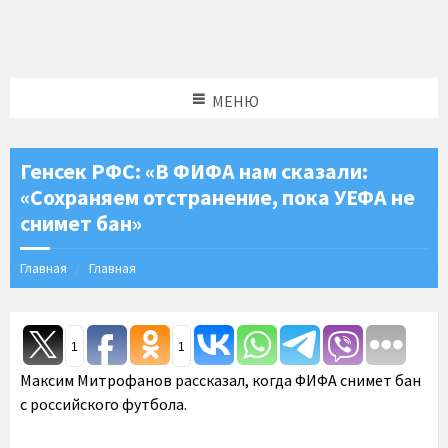
МЕНЮ
Генсек РФС: «В ФИФА нам сказали:
«Сохраняем отстранение, пока УЕФА не
снимет бан»
Главная
Главная
1
1
Максим Митрофанов рассказал, когда ФИФА снимет бан
с российского футбола.