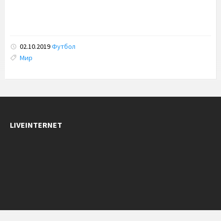
севастополь крым
02.10.2019
Футбол
Tags:
Мир
LIVEINTERNET