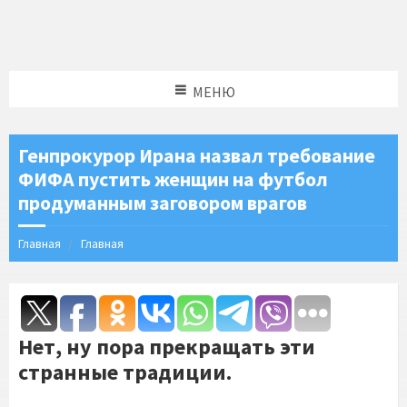
МЕНЮ
Генпрокурор Ирана назвал требование
ФИФА пустить женщин на футбол
продуманным заговором врагов
Главная
Главная
Нет, ну пора прекращать эти
странные традиции.