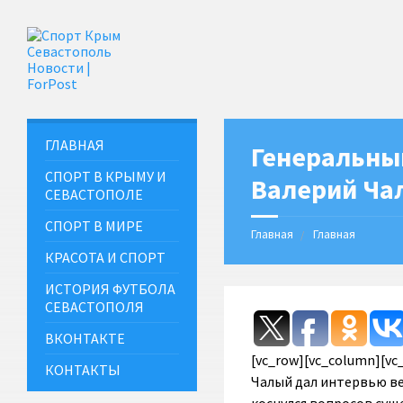
ГЛАВНАЯ
Генеральны
СПОРТ В КРЫМУ И
Валерий Чал
СЕВАСТОПОЛЕ
СПОРТ В МИРЕ
Главная
Главная
КРАСОТА И СПОРТ
ИСТОРИЯ ФУТБОЛА
СЕВАСТОПОЛЯ
ВКОНТАКТЕ
[vc_row][vc_column][v
КОНТАКТЫ
Чалый дал интервью ве