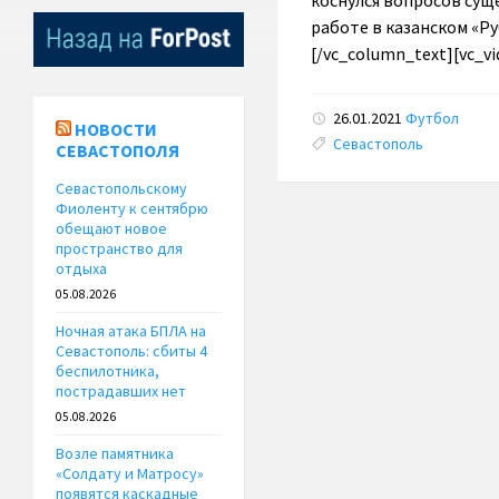
коснулся вопросов сущ
работе в казанском «Ру
[/vc_column_text][vc_vi
26.01.2021
Футбол
НОВОСТИ
Tags:
Севастополь
СЕВАСТОПОЛЯ
Севастопольскому
Фиоленту к сентябрю
обещают новое
пространство для
отдыха
05.08.2026
Ночная атака БПЛА на
Севастополь: сбиты 4
беспилотника,
пострадавших нет
05.08.2026
Возле памятника
«Солдату и Матросу»
появятся каскадные