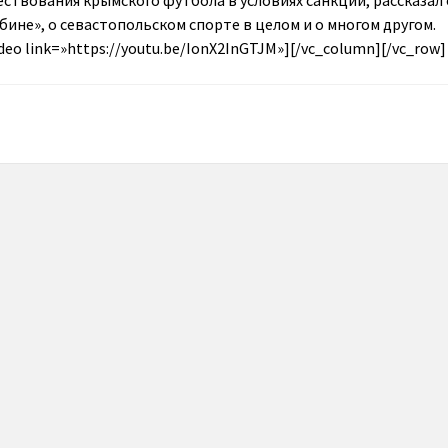
ествования крымского футбола в условиях санкций, рассказал 
бине», о севастопольском спорте в целом и о многом другом.
deo link=»https://youtu.be/IonX2InGTJM»][/vc_column][/vc_row]