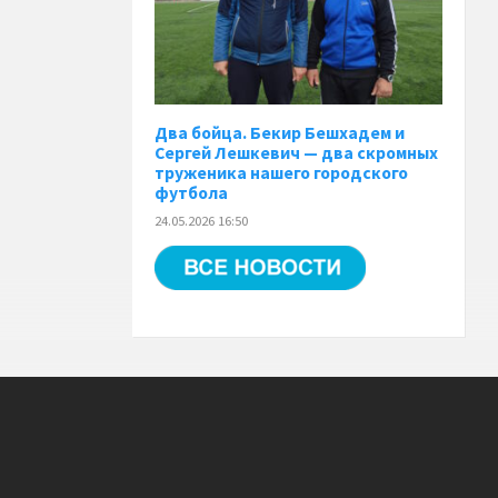
Два бойца. Бекир Бешхадем и
Сергей Лешкевич — два скромных
труженика нашего городского
футбола
24.05.2026 16:50