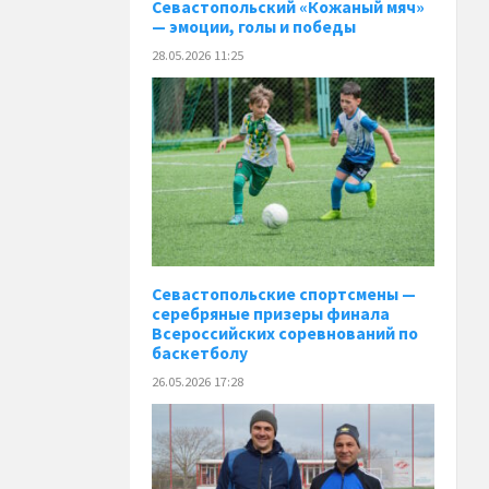
️Севастопольский «Кожаный мяч»
— эмоции, голы и победы
28.05.2026 11:25
Севастопольские спортсмены —
серебряные призеры финала
Всероссийских соревнований по
баскетболу
26.05.2026 17:28