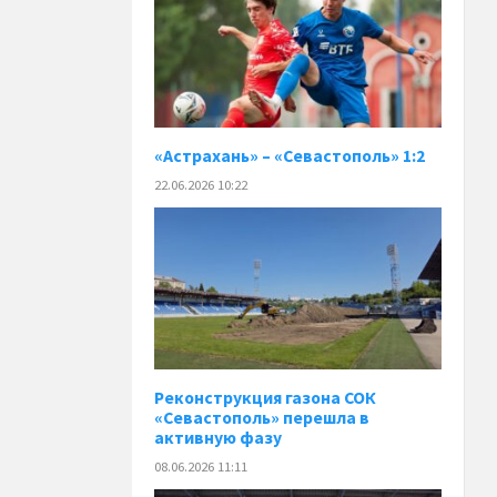
«Астрахань» – «Севастополь» 1:2
22.06.2026 10:22
Реконструкция газона СОК
«Севастополь» перешла в
активную фазу
08.06.2026 11:11