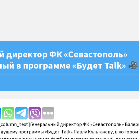
й директор ФК «Севастополь»
ый в программе «Будет Talk»
c_column_text]Генеральный директор ФК «Севастополь» Валер
дущему программы «Будет Talk» Павлу Кульгачеву, в котором