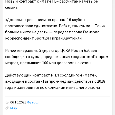
Новый контракт c «Матч ТВ» рассчитан на четыре
сезона.
«Довольны решением по правам. 16 клубов
проголосовали единогласно. Ребят, там сумма… Таких
больше никто не даст», — передает слова Газизова
корреспондент
Sport24
Тигран Арутюнян.
Ранее генеральный директор ЦСКА Роман Бабаев
сообщил, что сумма, предложенная холдингом «Газпром-
медиа», превышает 100 млн долларов на сезон.
Действующий контракт РПЛ с холдингом «Матч»,
входящим в состав «Газпром-медиа», действует с 2018
года и завершится по окончании нынешнего сезона.
06.10.2021
Футбол
Tags:
Мир