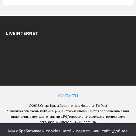
LIVEINTERNET
КОНТАКТЫ
© 2018 Спорт Крым Севастополь Новости | ForPost
* Значком отмечены публикации, в которых упоминаются запрещенные или
признанные нежелательными в РФ/террористические/экстремистские
организации/персоны и иноагенты
Мы обрабатываем cookies, чтобы сделать наш сайт удобнее