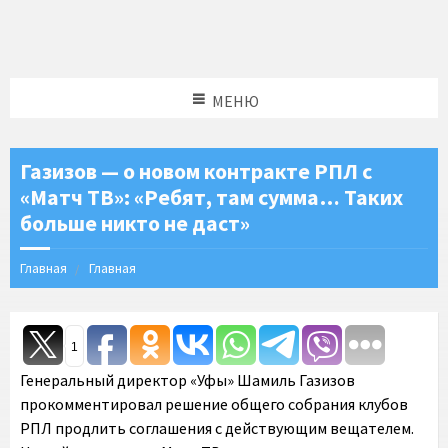
МЕНЮ
Газизов — о новом контракте РПЛ с
«Матч ТВ»: «Ребят, там сумма… Таких
больше никто не даст»
Главная
Главная
1
Генеральный директор «Уфы» Шамиль Газизов
прокомментировал решение общего собрания клубов
РПЛ продлить соглашения с действующим вещателем.