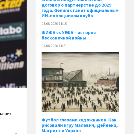
договор о партнерстве до 2029
года. Gemini станет официальным
ИИ-помощником клуба
05.08.2026 11:15
ФИФА vs УЕФА – история
бесконечной войны
04.08.2026 11:21
наших
Футбол глазами художников. Как
рисовали игру Малевич, Дейнека,
Магритт и Уорхол