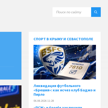
СПОРТ В КРЫМУ И СЕВАСТОПОЛЕ
м
Ликвидация футбольного
«Брешия»: как исчез клуб Баджо и
Пирло
06.08.2026 11:28
«ПСЖ» и Google заключили