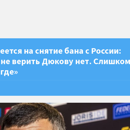
еется на снятие бана с России:
 не верить Дюкову нет. Слишко
игде»