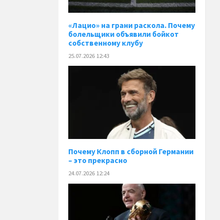
«Лацио» на грани раскола. Почему
болельщики объявили бойкот
собственному клубу
25.07.2026 12:43
Почему Клопп в сборной Германии
– это прекрасно
24.07.2026 12:24