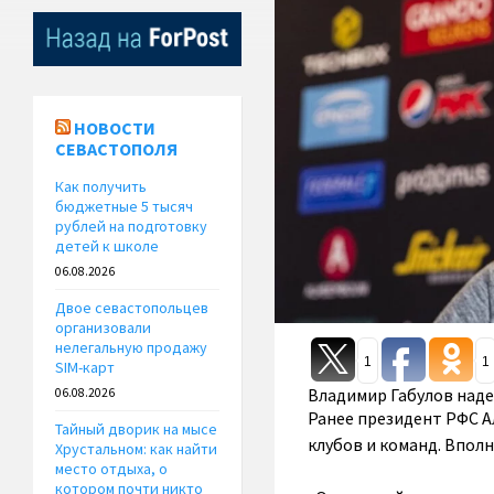
НОВОСТИ
СЕВАСТОПОЛЯ
Как получить
бюджетные 5 тысяч
рублей на подготовку
детей к школе
06.08.2026
Двое севастопольцев
организовали
нелегальную продажу
1
1
SIM-карт
Владимир Габулов надее
06.08.2026
Ранее президент РФС А
Тайный дворик на мысе
клубов и команд. Впол
Хрустальном: как найти
место отдыха, о
котором почти никто