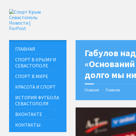
ГЛАВНАЯ
Габулов над
СПОРТ В КРЫМУ И
«Оснований
СЕВАСТОПОЛЕ
долго мы н
СПОРТ В МИРЕ
КРАСОТА И СПОРТ
Главная
Главная
ИСТОРИЯ ФУТБОЛА
СЕВАСТОПОЛЯ
ВКОНТАКТЕ
КОНТАКТЫ