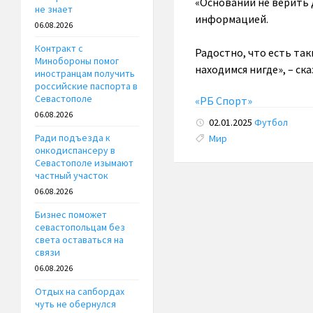
«Оснований не верить 
не знает
информацией.
06.08.2026
Контракт с
Радостно, что есть так
Минобороны помог
находимся нигде», – ск
иностранцам получить
российские паспорта в
Севастополе
«РБ Спорт»
06.08.2026
02.01.2025
Футбол
Tags:
Ради подъезда к
Мир
онкодиспансеру в
Севастополе изымают
частный участок
06.08.2026
Бизнес поможет
севастопольцам без
света оставаться на
связи
06.08.2026
Отдых на сапбордах
чуть не обернулся