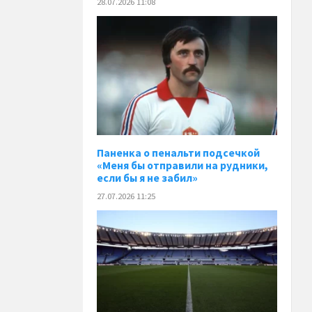
28.07.2026 11:08
Паненка o пенальти подсечкой
«Меня бы отправили на рудники,
если бы я не забил»
27.07.2026 11:25