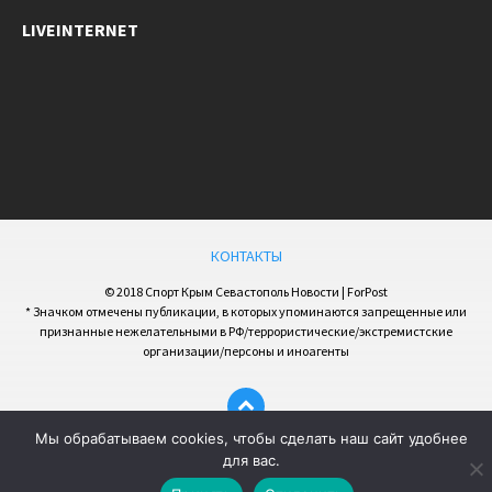
LIVEINTERNET
КОНТАКТЫ
© 2018 Спорт Крым Севастополь Новости | ForPost
* Значком отмечены публикации, в которых упоминаются запрещенные или
признанные нежелательными в РФ/террористические/экстремистские
организации/персоны и иноагенты
Мы обрабатываем cookies, чтобы сделать наш сайт удобнее
для вас.