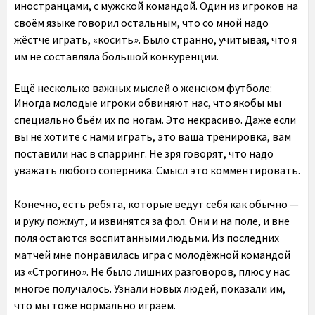
иностранцами, с мужской командой. Один из игроков на
своём языке говорил остальным, что со мной надо
жёстче играть, «косить». Было странно, учитывая, что я
им не составляла большой конкуренции.
Ещё несколько важных мыслей о женском футболе:
Иногда молодые игроки обвиняют нас, что якобы мы
специально бьём их по ногам. Это некрасиво. Даже если
вы не хотите с нами играть, это ваша тренировка, вам
поставили нас в спарринг. Не зря говорят, что надо
уважать любого соперника. Смысл это комментировать.
Конечно, есть ребята, которые ведут себя как обычно —
и руку пожмут, и извинятся за фол. Они и на поле, и вне
поля остаются воспитанными людьми. Из последних
матчей мне понравилась игра с молодёжной командой
из «Строгино». Не было лишних разговоров, плюс у нас
многое получалось. Узнали новых людей, показали им,
что мы тоже нормально играем.