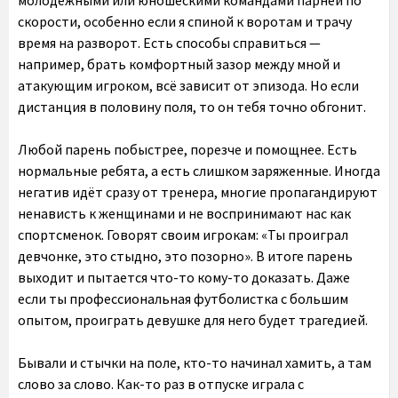
молодёжными или юношескими командами парней по
скорости, особенно если я спиной к воротам и трачу
время на разворот. Есть способы справиться —
например, брать комфортный зазор между мной и
атакующим игроком, всё зависит от эпизода. Но если
дистанция в половину поля, то он тебя точно обгонит.
Любой парень побыстрее, порезче и помощнее. Есть
нормальные ребята, а есть слишком заряженные. Иногда
негатив идёт сразу от тренера, многие пропагандируют
ненависть к женщинами и не воспринимают нас как
спортсменок. Говорят своим игрокам: «Ты проиграл
девчонке, это стыдно, это позорно». В итоге парень
выходит и пытается что-то кому-то доказать. Даже
если ты профессиональная футболистка с большим
опытом, проиграть девушке для него будет трагедией.
Бывали и стычки на поле, кто-то начинал хамить, а там
слово за слово. Как-то раз в отпуске играла с