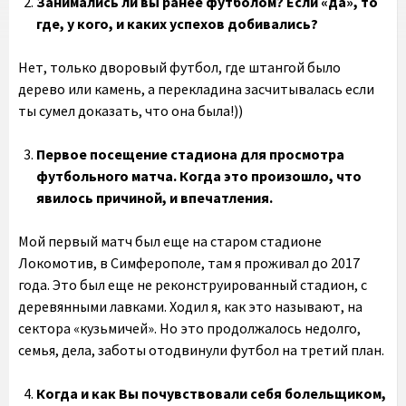
Занимались ли вы ранее футболом? Если «да», то
где, у кого, и каких успехов добивались?
Нет, только дворовый футбол, где штангой было
дерево или камень, а перекладина засчитывалась если
ты сумел доказать, что она была!))
Первое посещение стадиона для просмотра
футбольного матча. Когда это произошло, что
явилось причиной, и впечатления.
Мой первый матч был еще на старом стадионе
Локомотив, в Симферополе, там я проживал до 2017
года. Это был еще не реконструированный стадион, с
деревянными лавками. Ходил я, как это называют, на
сектора «кузьмичей». Но это продолжалось недолго,
семья, дела, заботы отодвинули футбол на третий план.
Когда и как Вы почувствовали себя болельщиком,