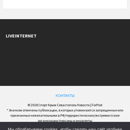
LIVEINTERNET
КОНТАКТЫ
© 2018 Спорт Крым Севастополь Новости | ForPost
* Значком отмечены публикации, в которых упоминаются запрещенные или
признанные нежелательными в РФ/террористические/экстремистские
организации/персоны и иноагенты
Мы обрабатываем cookies, чтобы сделать наш сайт удобнее