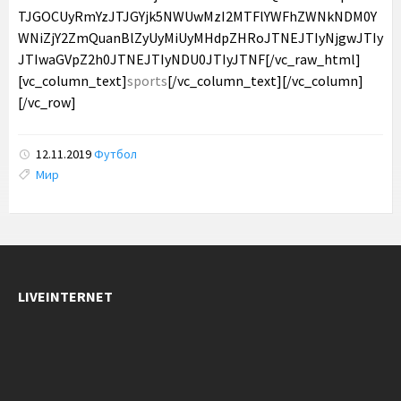
sports
[/vc_column_text][/vc_column]
[/vc_row]
12.11.2019
Футбол
Tags:
Мир
LIVEINTERNET