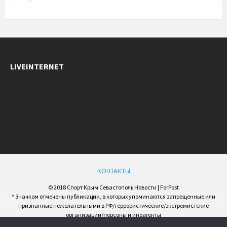
LIVEINTERNET
КОНТАКТЫ
© 2018 Спорт Крым Севастополь Новости | ForPost
* Значком отмечены публикации, в которых упоминаются запрещенные или
признанные нежелательными в РФ/террористические/экстремистские
организации/персоны и иноагенты