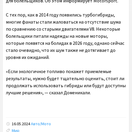
для болельщиков. Об этом информирует Motorsport.
С тех пор, как в 2014 году появились турбогибриды,
многие фанаты стали жаловаться на отсутствие шума
по сравнению со старыми двигателями V8. Некоторые
болельщики питали надежды на новые моторы,
которые появятся на болидах в 2026 году, однако сейчас
стало очевидно, что их шум также не дотягивает до
уровня их ожиданий.
«Если экологичное топливо покажет приемлемые
результаты, нужно будет тщательно оценить, стоит ли
продолжать использовать гибриды или будут доступны
лучшие решения», — сказал Доменикали.
16.05.2024
Авто/Мото
Tags:
Мир