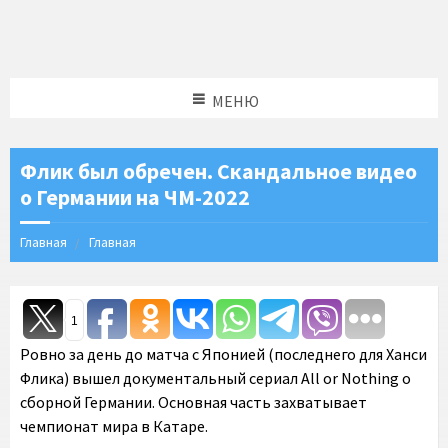
МЕНЮ
Флик был обречен. Скандальное видео
о Германии на ЧМ-2022
Главная
Главная
1
Ровно за день до матча с Японией (последнего для Ханси
Флика) вышел документальный сериал All or Nothing о
сборной Германии. Основная часть захватывает
чемпионат мира в Катаре.