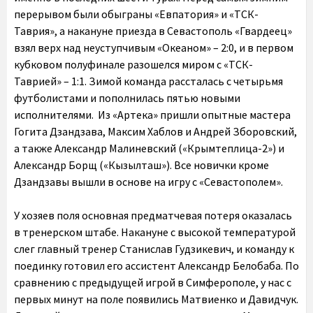
перерывом были обыграны «Евпатория» и «ТСК-
Таврия», а накануне приезда в Севастополь «Гвардеец»
взял верх над неуступчивым «Океаном» – 2:0, и в первом
кубковом полуфинале разошелся миром с «ТСК-
Таврией» – 1:1. Зимой команда рассталась с четырьмя
футболистами и пополнилась пятью новыми
исполнителями. Из «Артека» пришли опытные мастера
Гогита Дзандзава, Максим Хаблов и Андрей Зборовский,
а также Александр Малиневский («Крымтеплица-2») и
Александр Борщ («Кызылташ»). Все новички кроме
Дзандзавы вышли в основе на игру с «Севастополем».
У хозяев поля основная предматчевая потеря оказалась
в тренерском штабе. Накануне с высокой температурой
слег главный тренер Станислав Гудзикевич, и команду к
поединку готовил его ассистент Александр Белобаба. По
сравнению с предыдущей игрой в Симферополе, у нас с
первых минут на поле появились Матвиенко и Давидчук.