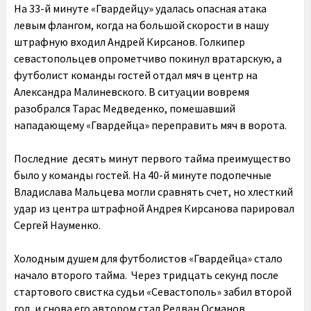
На 33-й минуте «Гвардейцу» удалась опасная атака
левым флангом, когда на большой скорости в нашу
штрафную входил Андрей Кирсанов. Голкипер
севастопольцев опрометчиво покинул вратарскую, а
футболист команды гостей отдал мяч в центр на
Александра Малиневского. В ситуации вовремя
разобрался Тарас Медведенко, помешавший
нападающему «Гвардейца» переправить мяч в ворота.
Последние десять минут первого тайма преимущество
было у команды гостей. На 40-й минуте подопечные
Владислава Мальцева могли сравнять счет, но хлесткий
удар из центра штрафной Андрея Кирсанова парировал
Сергей Науменко.
Холодным душем для футболистов «Гвардейца» стало
начало второго тайма. Через тридцать секунд после
стартового свистка судьи «Севастополь» забил второй
гол, и снова его автором стал Редван Османов.