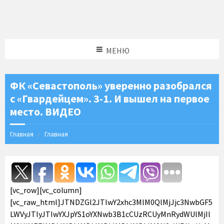
МЕНЮ
ФК «Севастополь» уверенно разобрался
с «Гвардейцем». 3-1. И вышел на первое
место. ВИДЕО
Главная
Главная
[vc_row][vc_column]
[vc_raw_html]JTNDZGl2JTIwY2xhc3MlM0QlMjJjc3NwbGF5
LWVyJTIyJTIwYXJpYS1oYXNwb3B1cCUzRCUyMnRydWUlMjIl