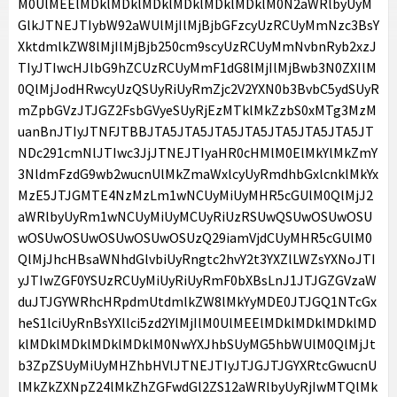
M0UlMEElMDklMDklMDklMDklMDklMDklM0N2aWRlbyUyM
GlkJTNEJTIybW92aWUlMjIlMjBjbGFzcyUzRCUyMmNzc3BsY
XktdmlkZW8lMjIlMjBjb250cm9scyUzRCUyMmNvbnRyb2xzJ
TIyJTIwcHJlbG9hZCUzRCUyMmF1dG8lMjIlMjBwb3N0ZXIlM
0QlMjJodHRwcyUzQSUyRiUyRmZjc2V2YXN0b3BvbC5ydSUyR
mZpbGVzJTJGZ2FsbGVyeSUyRjEzMTklMkZzbS0xMTg3MzM
uanBnJTIyJTNFJTBBJTA5JTA5JTA5JTA5JTA5JTA5JTA5JT
NDc291cmNlJTIwc3JjJTNEJTIyaHR0cHMlM0ElMkYlMkZmY
3NldmFzdG9wb2wucnUlMkZmaWxlcyUyRmdhbGxlcnklMkYx
MzE5JTJGMTE4NzMzLm1wNCUyMiUyMHR5cGUlM0QlMjJ2
aWRlbyUyRm1wNCUyMiUyMCUyRiUzRSUwQSUwOSUwOSU
wOSUwOSUwOSUwOSUwOSUzQ29iamVjdCUyMHR5cGUlM0
QlMjJhcHBsaWNhdGlvbiUyRngtc2hvY2t3YXZlLWZsYXNoJTI
yJTIwZGF0YSUzRCUyMiUyRiUyRmF0bXBsLnJ1JTJGZGVzaW
duJTJGYWRhcHRpdmUtdmlkZW8lMkYyMDE0JTJGQ1NTcGx
heS1lciUyRnBsYXllci5zd2YlMjIlM0UlMEElMDklMDklMDklMD
klMDklMDklMDklMDklM0NwYXJhbSUyMG5hbWUlM0QlMjJt
b3ZpZSUyMiUyMHZhbHVlJTNEJTIyJTJGJTJGYXRtcGwucnU
lMkZkZXNpZ24lMkZhZGFwdGl2ZS12aWRlbyUyRjIwMTQlMk