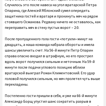
Случилось это после навеса на угол вратарской Петра
Опарина, где Алексей Яблонский сумел опередить
защитника гостей и вратаря и прокинуть мяч на рядом
стоявшего Османова. Редвану ничего не оставалось, как
переправить мяч в стеку пустых ворот – 2:0.
После пропущенного гола гости «потухли» минут на
двадцать, а наша команда набрала обороты и имела
шансы увеличить счет. На 56-й минуте Петр Опарин
справа опасно входил в штрафную, но его прострел
вдоль ворот получился сильным и неточным. На 59-й
минуте после подачи углового позицию вблизи
вратарской выиграл Роман Климентовский. Его удар
головой получился сильным, но мяч пролетел чуть выше
перекладины.
Постепенно гости пришли в себя, и уже на 66-й минуте
Александр Борщ упустил шанс сократить разрыв в