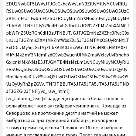
ZDU1NwbGF5LWVyJTJGcGxheWVyLnN3ZiUyMiUyMCUyRiUz
RSUwQSUwOSUwOSUwOSUwOSUwOSUwOSUwOSUwOSUzQ
3BhcmFtJTIwbmFtZSUzRCUyMmZsYXNodmFycyUyMiUyMH
ZhbHVlJTNEJTIyY29udHJvbGJhciUzRG92ZXIlMjZhbXAlM0J
pbWFnZSUzRGh0dHBzJTNBJTJGJTJGZmNzZXZhc3RvcG9s
LnJ1JTJGZmlsZXMlMkZnYWxsZXJ5JTJGMTMxOSUyRnNtLT
ExODczMy5qcGclMjZhbXAlM0JmaWxlJTNEaHR0cHMlM0El
MkYlMkZmY3NldmFzdG9wb2wucnUlMkZmaWxlcyUyRmdhb
GxlcnklMkYxMzE5JTJGMTE4NzMzLm1wNCUyMiUyMCUyRiU
zRSUwQSUwOSUwOSUwOSUwOSUwOSUwOSUwOSUzQyUy
Rm9iamVjdCUzRSUwQSUwOSUwOSUwOSUwOSUwOSUwOS
UzQyUyRnZpZGVvJTNFJTBBJTA5JTA5JTA5JTA5JTA5JTND
JTJGZGl2JTNF[/vc_raw_html]
[vc_column_text]«Гвардеец» приехал в Севастополь в
роли абсолютного аутсайдера чемпионата. Команда из
Скворцово на протяжении десяти матчей не может
выбраться со дна турнирной таблицы, но упорно к
этому стремится, и свои 11 очков из 16 гости набрали
именно в последних шести турах. Перед самым зимним