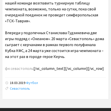
нашей команде возглавить турнирную таблицу
чемпионата, возможно, только на сутки, пока свой
очередной поединок не проведет симферопольская
«ТСК-Таврия».
Впереди у подопечных Станислава Гудзикевича две
игры подряд с «Океаном». 20 марта «Севастополь» дома
сыграет с керчанами в рамках первого полуфинала
Кубка КФС, а 24 марта уже состоится игра чемпионата –
на этот раз в городе-герое Керчь.
фк севастополь
[/vc_column_text][/vc_column][/vc_row]
18.03.2019
Футбол
Tags:
Севастополь