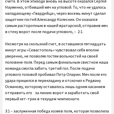
счете. В этом эпизоде вновь на высоте оказался Сергей
Науменко, отбивший мяч на угловой. То, что не удалось
нападающему «Гвардейца», через восемь минут сделал
защитник гостей Александр Колесник. Он оказался
самым расторопным в нашей вратарской, отправив мяч
в стеку ворот после подачи углового, – 2:1.
Несмотря на скользкий счет, в оставшиеся пятнадцать
минут игры «Севастополь» чувствовал себя вполне
уверенно, не позволяя гостям вольностей на своей
половине поля. Перед самым финальным свистком наша
команда смогла забить третий гол. После подачи
углового головой пробивал Петр Опарин. Мяч после его
удара пришелся в перекладину и отскочил к Редвану
Османову, которому оставалось лишь одним касанием
отправить его за линию ворот и заработать свой
первый хет-трик в текущем чемпионате.
3:1 – заслуженная победа хозяев поля, которая позволила