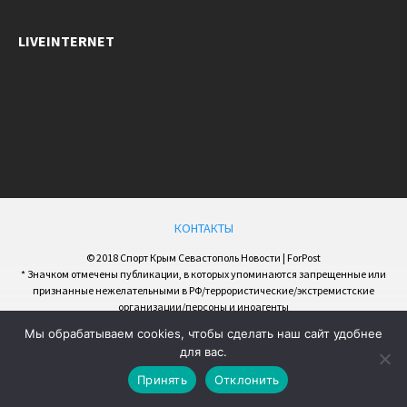
LIVEINTERNET
КОНТАКТЫ
© 2018 Спорт Крым Севастополь Новости | ForPost
* Значком отмечены публикации, в которых упоминаются запрещенные или
признанные нежелательными в РФ/террористические/экстремистские
организации/персоны и иноагенты
Мы обрабатываем cookies, чтобы сделать наш сайт удобнее
для вас.
Принять
Отклонить