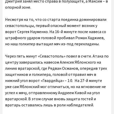
Дмитрий занял место справа в полузащите, а Максим – в
опорной зоне.
Несмотря на то, что со старта поединка доминировали
севастопольцы, первый опасный момент возник у
ворот Сергея Науменко. На 16-й минуте после навеса со
штрафного ударом головой пробивал Роман Хаджиев,
но наш голкипер вытащил мяч из-под перекладины.
Через пять минут «Севастополь» повел в счете. Атака по
центру завершилась навесом Алексея Яблонского на
линию вратарской, где Редван Османов, опередив трех
защитников и голкипера, головой отправил мяч в
нижний угол ворот «Гвардейца» – 1:0. На 27-й минуте
уже сам Яблонский мог отличиться, но на мгновение не
успел к мячу, отправленному Андреем Кивой на угол
вратарской. В этом случае вновь защита гостей и
вратарь оставались лишь в роли наблюдателей.