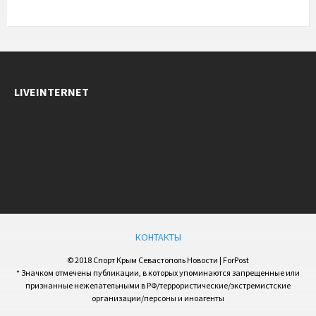
LIVEINTERNET
КОНТАКТЫ
© 2018 Спорт Крым Севастополь Новости | ForPost
* Значком отмечены публикации, в которых упоминаются запрещенные или
признанные нежелательными в РФ/террористические/экстремистские
организации/персоны и иноагенты