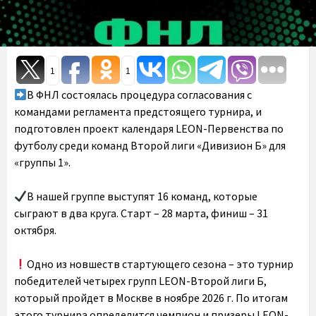
1
1
В ФНЛ состоялась процедура согласования с
командами регламента предстоящего турнира, и
подготовлен проект календаря LEON-Первенства по
футболу среди команд Второй лиги «Дивизион Б» для
«группы 1».
В нашей группе выступят 16 команд, которые
сыграют в два круга. Старт – 28 марта, финиш – 31
октября.
Одно из новшеств стартующего сезона – это турнир
победителей четырех групп LEON-Второй лиги Б,
который пройдет в Москве в ноябре 2026 г. По итогам
этого турнира определится чемпион и призеры LEON-