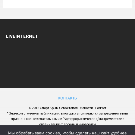
LIVEINTERNET
КОНТАКТЫ
© 2018 Спорт Крым Севастополь Новости | ForPost
* Значком отмечены публикации, в которых упоминаются запрещенные или
признанные нежелательными в РФ/террористические/экстремистские
организации/персоны и иноагенты
Мы обрабатываем cookies, чтобы сделать наш сайт удобнее