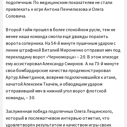
подопечным. По медицинским показателям не стали
привлекать к игре Антона Пенчелюзова и Олега
Соловича.
Второй тайм прошёл в более спокойном русле, тем не
менее наша команда смогла ещё дважды поразить
ворота соперника. На 54-й минуте пушечным ударом с
линии штрафной Виталий Мироненко отправил мяч под
перекладину ворот «Черноморца» – 2:0. В этом эпизоде
ему ассистировал Александр Смирнов. А на 73-й минуте
свои бомбардирские качества продемонстрировал
Артур Айметдинов, вовремя подключившийся к атаке,
начатой Алексеем Ткачём, и обводящим ударом
отправивший мяч в нижний угол ворот флотской
команды, – 3:0.
Заслуженная победа подопечных Олега Лещинского,
который в послематчевом интервью отметил, что
удовлетворён результатом и качеством игры своих