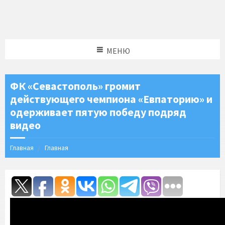
МЕНЮ
ФК «Севастополь» громит
действующего чемпиона «Евпаторию» и
одерживает пятую победу подряд
видео
Главная
Главная