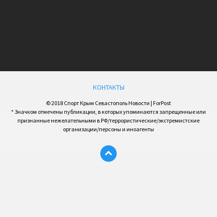
КОНТАКТЫ
© 2018 Спорт Крым Севастополь Новости | ForPost
* Значком отмечены публикации, в которых упоминаются запрещенные или
признанные нежелательными в РФ/террористические/экстремистские
организации/персоны и иноагенты