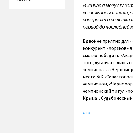
06.08.2026
«Сейчас я могу сказат
все команды поняли, 
соперника и со всеми
первой до последней м
Вдвойне приятно для «
конкурент «моряков» в
смогло победить «Акад
того, луганчане лишь н
чемпионата «Черноморе
месте. ФК «Севастопол
чемпионом, «Черноморц
чемпионский титул «мо
Крыма». Судьбоносный 
ств