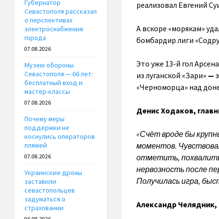
Губернатор
реализовал Евгений Су
Севастополя рассказал
о перспективах
А вскоре «морякам» уда
электроснабжения
города
бомбардир лиги «Содру
07.08.2026
Это уже 13-й гол Арсе
Музею обороны
Севастополя — 66 лет:
из луганской «Зари»
—
бесплатный вход и
«Черноморца» над дон
мастер-классы
07.08.2026
Денис Ходаков, глав
Почему меры
поддержки не
«Счёт вроде бы крупн
коснулись операторов
моментов. Чувствовал
пляжей
отметить, похвалить
07.08.2026
нервозность после пе
Украинские дроны
Получилась игра, быст
заставили
севастопольцев
задуматься о
Александр Челядник,
страховании