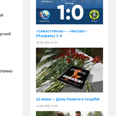
ий
«Севастополь» – «Ангушт»
рский
(Назрань) 1-0
28.06.2026 13:32
аточно
22 июня — День Памяти и Скорби!
22.06.2026 21:34