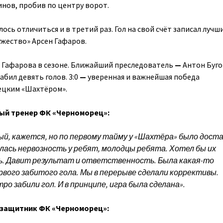
инов, пробив по центру ворот.
лось отличиться и в третий раз. Гол на свой счёт записал лучш
жество» Арсен Гафаров.
на Гафарова в сезоне. Ближайший преследователь
—
Антон Буго
забил девять голов. 3:0
—
уверенная и важнейшая победа
ецким «Шахтёром».
ный тренер ФК «Черноморец»:
ый, кажется, но по первому тайму у «Шахтёра» было дост
ась нервозность у ребят, молодцы ребята. Хотел бы их
. Давит результат и ответственность. Была какая-то
рвого забитого гола. Мы в перерыве сделали коррективы.
ро забили гол. И в принципе, игра была сделана».
 защитник ФК «Черноморец»: