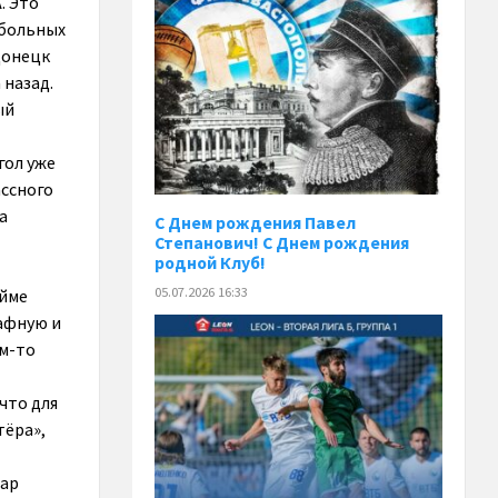
. Это
тбольных
Донецк
 назад.
ый
гол уже
ассного
а
С Днем рождения Павел
Степанович! С Днем рождения
родной Клуб!
05.07.2026 16:33
айме
рафную и
им-то
что для
тёра»,
дар