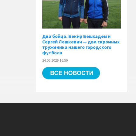
Два бойца. Бекир Бешхадем и
Сергей Лешкевич — два скромных
труженика нашего городского
футбола
24.05.2026 16:50