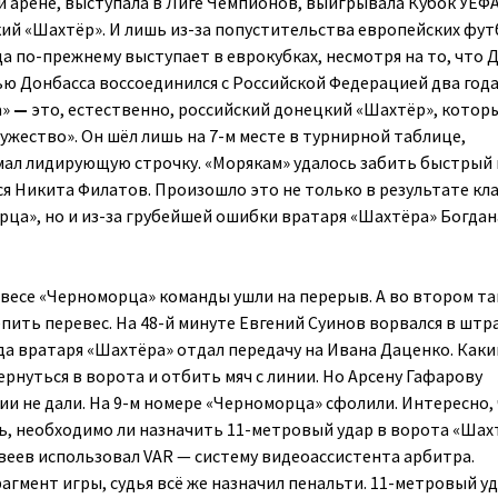
й арене, выступала в Лиге Чемпионов, выигрывала Кубок УЕФА
ий «Шахтёр». И лишь из-за попустительства европейских фу
а по-прежнему выступает в еврокубках, несмотря на то, что 
ью Донбасса воссоединился с Российской Федерацией два года
а»
—
это, естественно, российский донецкий «Шахтёр», котор
ужество». Он шёл лишь на 7-м месте в турнирной таблице,
ал лидирующую строчку. «Морякам» удалось забить быстрый 
ся Никита Филатов. Произошло это не только в результате кл
рца», но и из-за грубейшей ошибки вратаря «Шахтёра» Богдан
есе «Черноморца» команды ушли на перерыв. А во втором т
епить перевес. На 48-й минуте Евгений Суинов ворвался в шт
да вратаря «Шахтёра» отдал передачу на Ивана Даценко. Как
ернуться в ворота и отбить мяч с линии. Но Арсену Гафарову
ии не дали. На 9-м номере «Черноморца» сфолили. Интересно, 
ь, необходимо ли назначить 11-метровый удар в ворота «Шах
твеев использовал
VAR
— систему видеоассистента арбитра.
гмент игры, судья всё же назначил пенальти. 11-метровый у