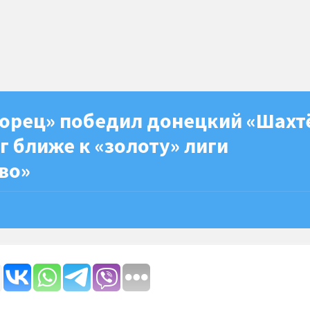
орец» победил донецкий «Шахт
аг ближе к «золоту» лиги
во»