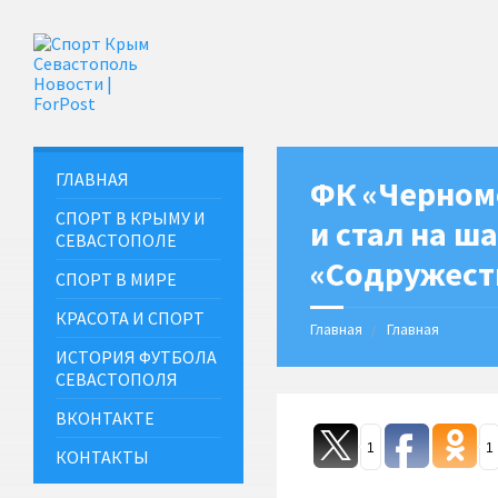
ГЛАВНАЯ
ФК «Черном
СПОРТ В КРЫМУ И
и стал на ш
СЕВАСТОПОЛЕ
«Содружест
СПОРТ В МИРЕ
КРАСОТА И СПОРТ
Главная
Главная
ИСТОРИЯ ФУТБОЛА
СЕВАСТОПОЛЯ
ВКОНТАКТЕ
1
1
КОНТАКТЫ