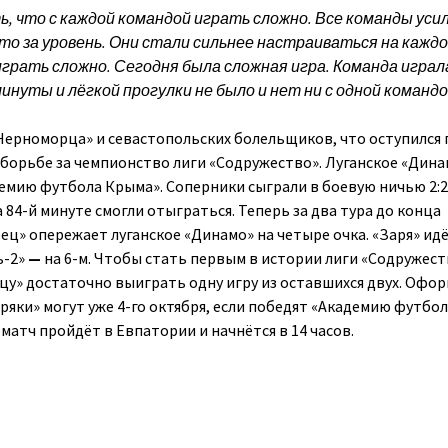
ь, что с каждой командой играть сложно. Все команды уси
что за уровень. Они стали сильнее настраиваться на кажд
 играть сложно. Сегодня была сложная игра. Команда играл
инуты и лёгкой прогулки не было и нет ни с одной командо
Черноморца» и севастопольских болельщиков, что оступился
 борьбе за чемпионство лиги «Содружество». Луганское «Дина
емию футбола Крыма». Соперники сыграли в боевую ничью 2:2
а 84-й минуте смогли отыграться. Теперь за два тура до конца
ц» опережает луганское «Динамо» на четыре очка. «Заря» идё
ь-2»
—
на 6-м. Чтобы стать первым в истории лиги «Содружест
у» достаточно выиграть одну игру из оставшихся двух. Офо
ряки» могут уже 4-го октября, если победят «Академию футбо
матч пройдёт в Евпатории и начнётся в 14 часов.