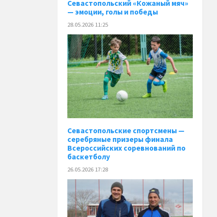
️Севастопольский «Кожаный мяч»
— эмоции, голы и победы
28.05.2026 11:25
Севастопольские спортсмены —
серебряные призеры финала
Всероссийских соревнований по
баскетболу
26.05.2026 17:28