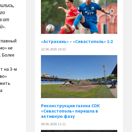
лились,
ого
а от
й».
 главный
«Астрахань» – «Севастополь» 1:2
мо» не
22.06.2026 10:22
. Более
т на 3-м
во»
рмить
ла
Реконструкция газона СОК
«Севастополь» перешла в
активную фазу
08.06.2026 11:11