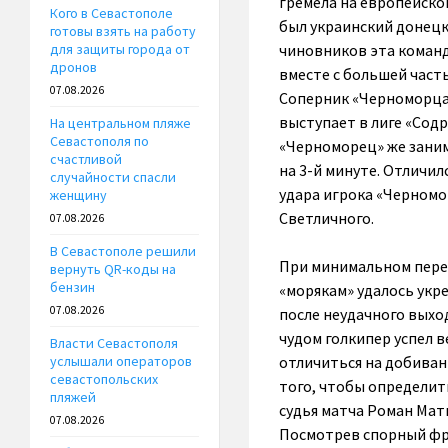
гремела на европейско
Кого в Севастополе
был украинский донецк
готовы взять на работу
чиновников эта команд
для защиты города от
дронов
вместе с большей част
07.08.2026
Соперник «Черноморц
выступает в лиге «Содр
На центральном пляже
Севастополя по
«Черноморец» же заним
счастливой
на 3-й минуте. Отличил
случайности спасли
удара игрока «Черномо
женщину
Светличного.
07.08.2026
В Севастополе решили
При минимальном перев
вернуть QR-коды на
бензин
«морякам» удалось укр
07.08.2026
после неудачного выхо
чудом голкипер успел в
Власти Севастополя
отличиться на добиван
услышали операторов
севастопольских
того, чтобы определит
пляжей
судья матча Роман Ма
07.08.2026
Посмотрев спорный фра