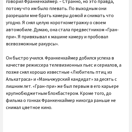
говорил Франкенхаймер. – Странно, но это правда,
потому что им было плевать. По выходным они
разрешали мне брать камеры домой и снимать что
угодно. Я снял целую короткометражку о своем
автомобиле. Думаю, она стала предвестником «Гран-
при». Я привязывал к машине камеру и пробовал
всевозможные ракурсы».
Он быстро учился. Франкенхаймер добился успеха в
качестве режиссера телевизионных пьес и сериалов, а
позже снял хорошо известные «Любитель птиц из
Алькатраса» и «Маньчжурский кандидат» за десять с
лишним лет. «Гран-при» же был первым в его карьере
крупнобюджетным блокбастером. Кроме того, до
фильма о гонках Франкенхаймер никогда раньше не
снимал цветное кино.