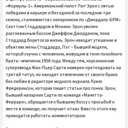
«Формулы-1». Американский пилот Пит Эрон с пятью
победами в карьере и без единой за последние три
сезона, сталкивается с напарником по «Джордану-БРМ»
Скоттом Стоддардом в Монако. Эрон уволен
разгневанным боссом Джеффом Джорданом, пока
Стоддард борется за жизнь. Эрон находит утешение в
объятиях жены Стоддарда, Пэт – бывшей модели,
которой скучно с человеком, живущим в тени покойного
брата- чемпиона 1958 года. Между тем, корсиканская
суперзвезда Жан-Пьер Сарти намерен претендовать на
третий титул, но находит отвлечение от своего брака
без любви в редакторе модного журнала Луизе
Фредериксон, которая пишет статьи про гонки. Эрон,
бывший напарник Сарти по команде «Манетта-
Феррари», обращается к бывшему боссу с просьбой о
месте в команде, но получает отказ. Вместо этого ему
приходится работать комментатором.