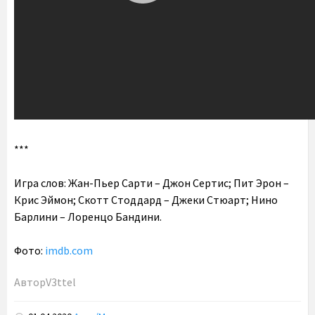
***
Игра слов: Жан-Пьер Сарти – Джон Сертис; Пит Эрон –
Крис Эймон; Скотт Стоддард – Джеки Стюарт; Нино
Барлини – Лоренцо Бандини.
Фото:
imdb.com
Автор
V3ttel