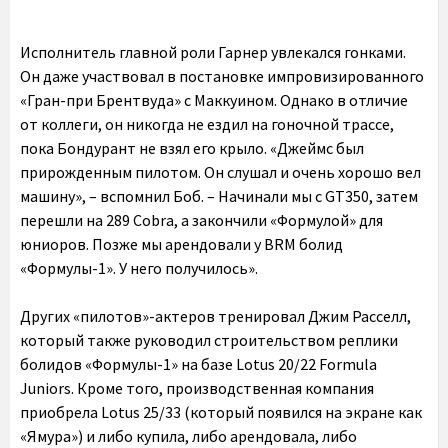
Исполнитель главной роли Гарнер увлекался гонками.
Он даже участвовал в постановке импровизированного
«Гран-при Брентвуда» с Маккуином. Однако в отличие
от коллеги, он никогда не ездил на гоночной трассе,
пока Бондурант не взял его крыло. «Джеймс был
прирожденным пилотом. Он слушал и очень хорошо вел
машину», – вспомнил Боб. – Начинали мы с GT350, затем
перешли на 289 Cobra, а закончили «Формулой» для
юниоров. Позже мы арендовали у BRM болид
«Формулы-1». У него получилось».
Других «пилотов»-актеров тренировал Джим Расселл,
который также руководил строительством реплики
болидов «Формулы-1» на базе Lotus 20/22 Formula
Juniors. Кроме того, производственная компания
приобрела Lotus 25/33 (который появился на экране как
«Ямура») и либо купила, либо арендовала, либо