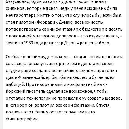
безусловно, один из самых удовлетворительных
фильмов, которые я снял. Ведь у меня всю жизнь была
мечта Уолтера Митти о том, что случилось бы, если бы я
стал пилотом «Феррари». Думаю, возможность
потворствовать своим фантазиям с бюджетом в десять
с половиной миллионов долларов – это изумительно», –
заявил в 1969 году режиссер Джон Франкенхаймер.
Он был большим художником с грандиозными планами и
согласился рискнуть авторитетом и деньгами своей
студии ради создания величайшего фильма про гонки.
Джон Франкенхаймер был бы никем, если бы не имел
амбиций. Противоречивый и конфликтный нью-
йоркский писатель сделал все возможное, чтобы
отсталые технологии не помешали ему создать шедевр,
в котором он воплотил все свои фантазии. Спустя
полвека этот фильм остается лучшим в его
фильмографии.