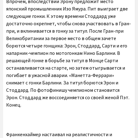
Впрочем, впоследствии Эрону предложит место
японский промышленник Изо Ямура. Пит выиграет две
следующие гонки. К этому времени Стоддард уже
достаточно окрепнет, чтобы снова участвовать в Гран-
при, и вклинивается в гонку за титул. После Гран-при
Великобритании за первое место в общем зачете
борются четыре гонщика: Эрон, Стоддард, Сарти и его
напарник-чемпион по мотогонкам Нино Барлини. В
решающей гонке в борьбе за титул в Монце Сарти
останавливается на старте, но затем отыгрывается и
погибает в ужасной аварии. «Манетта-Феррари»
снимает с гонки Барлини. За титул борются Эрон и
Стоддард. По фотофинишу чемпионом становится
Эрон. Стоддард же воссоединяется со своей женой Пэт.
Конец.
Франкенхаймер настаивал на реалистичности и