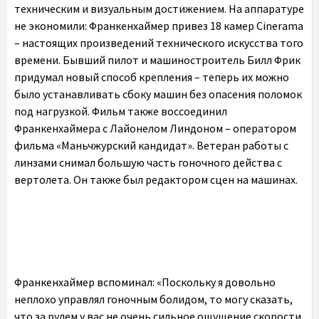
техническим и визуальным достижением. На аппаратуре
не экономили: Франкенхаймер привез 18 камер Cinerama
– настоящих произведений технического искусства того
времени. Бывший пилот и машиностроитель Билл Фрик
придумал новый способ крепления – теперь их можно
было устанавливать сбоку машин без опасения поломок
под нагрузкой. Фильм также воссоединил
Франкенхаймера с Лайонелом Линдоном – оператором
фильма «Маньчжурский кандидат». Ветеран работы с
линзами снимал большую часть гоночного действа с
вертолета. Он также был редактором сцен на машинах.
Франкенхаймер вспоминал: «Поскольку я довольно
неплохо управлял гоночным болидом, то могу сказать,
что за рулем у вас не очень сильное ощущение скорости.