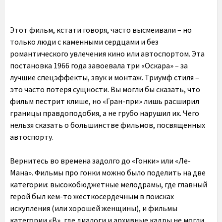
Этот фильм, кстати говоря, часто высмеивали – но
только люди с каменными сердцами и без
романтического увлечения кино или автоспортом. Эта
постановка 1966 года завоевала три «Оскара» – за
лучшие спецэффекты, звук и монтаж. Триумф стиля –
это часто потеря сущности. Вы могли бы сказать, что
фильм пестрит клише, но «Гран-при» лишь расширил
границы правдоподобия, а не грубо нарушил их. Чего
нельзя сказать о большинстве фильмов, посвященных
автоспорту.
Вернитесь во времена задолго до «Гонки» или «Ле-
Мана». Фильмы про гонки можно было поделить на две
категории: высокобюджетные мелодрамы, где главный
герой был кем-то жесткосердечным в поисках
искупления (или хорошей женщины), и фильмы
категории «В», где диалоги и архивные кадры не могли