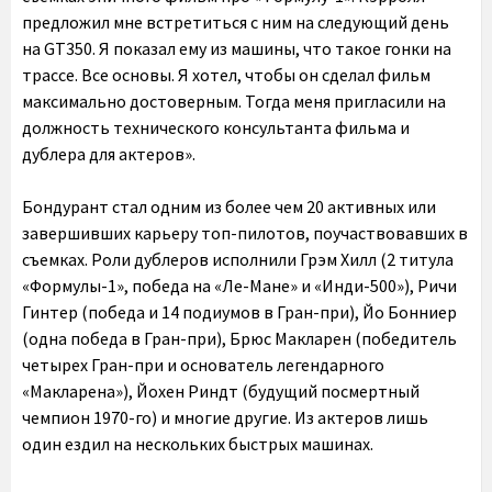
предложил мне встретиться с ним на следующий день
на GT350. Я показал ему из машины, что такое гонки на
трассе. Все основы. Я хотел, чтобы он сделал фильм
максимально достоверным. Тогда меня пригласили на
должность технического консультанта фильма и
дублера для актеров».
Бондурант стал одним из более чем 20 активных или
завершивших карьеру топ-пилотов, поучаствовавших в
съемках. Роли дублеров исполнили Грэм Хилл (2 титула
«Формулы-1», победа на «Ле-Мане» и «Инди-500»), Ричи
Гинтер (победа и 14 подиумов в Гран-при), Йо Бонниер
(одна победа в Гран-при), Брюс Макларен (победитель
четырех Гран-при и основатель легендарного
«Макларена»), Йохен Риндт (будущий посмертный
чемпион 1970-го) и многие другие. Из актеров лишь
один ездил на нескольких быстрых машинах.