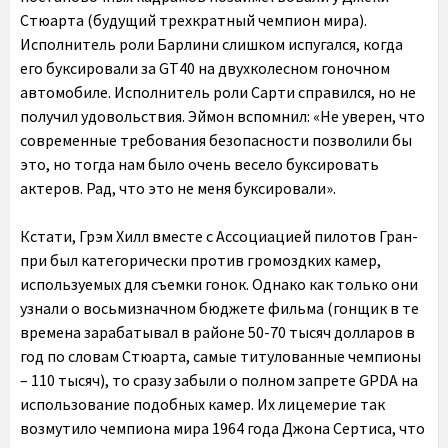
Стюарта (будущий трехкратный чемпион мира).
Исполнитель роли Барлини слишком испугался, когда
его буксировали за GT40 на двухколесном гоночном
автомобиле. Исполнитель роли Сарти справился, но не
получил удовольствия. Эймон вспомнил: «Не уверен, что
современные требования безопасности позволили бы
это, но тогда нам было очень весело буксировать
актеров. Рад, что это не меня буксировали».
Кстати, Грэм Хилл вместе с Ассоциацией пилотов Гран-
при был категорически против громоздких камер,
используемых для съемки гонок. Однако как только они
узнали о восьмизначном бюджете фильма (гонщик в те
времена зарабатывал в районе 50-70 тысяч долларов в
год по словам Стюарта, самые титулованные чемпионы
– 110 тысяч), то сразу забыли о полном запрете GPDA на
использование подобных камер. Их лицемерие так
возмутило чемпиона мира 1964 года Джона Сертиса, что