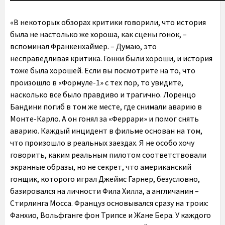
«В некоторых обзорах критики говорили, что история
была не настолько же хороша, как сцены гонок, –
вспоминал Франкенхаймер. – Думаю, это
несправедливая критика. Гонки были хороши, и история
тоже была хорошей. Если вы посмотрите на то, что
произошло в «Формуле-1» с тех пор, то увидите,
насколько все было правдиво и трагично. Лоренцо
Бандини погиб в том же месте, где снимали аварию в
Монте-Карло. А он гонял за «Феррари» и помог снять
аварию. Каждый инцидент в фильме основан на том,
что произошло в реальных заездах. Я не особо хочу
говорить, каким реальным пилотом соответствовали
экранные образы, но не секрет, что американский
гонщик, которого играл Джеймс Гарнер, безусловно,
базировался на личности Фила Хилла, а англичанин –
Стирлинга Мосса. Француз основывался сразу на троих:
Фанхио, Вольфганге фон Трипсе и Жане Бера. У каждого