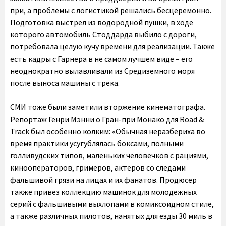
при, а проблемы с логистикой решались бесцеремонно.
Подготовка выстрел из водородной пушки, в ходе
которого автомобиль Стоддарда выбило с дороги,
потребовала целую кучу времени для реализации. Также
есть кадры с Гарнера в не самом лучшем виде – его
неоднократно вылавливали из Средиземного моря
после выноса машины с трека.
СМИ тоже были заметили вторжение кинематографа.
Репортаж Генри Мэнни о Гран-при Монако для Road &
Track был особенно колким: «Обычная неразбериха во
время практики усугублялась боксами, полными
голливудских типов, маленьких человечков с рациями,
кинооператоров, гримеров, актеров со следами
фальшивой грязи на лицах и их фанатов. Продюсер
также привез коллекцию машинок для молодежных
серий с фальшивыми выхлопами в комиксоидном стиле,
а также различных пилотов, нанятых для езды 30 миль в