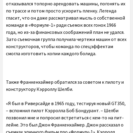
отказывался топорно арендовать машины, погонять их
по трассе и потом просто ускорить пленку. Легенда
гласит, что он даже рассматривал мысль о собственной
команде в «Формуле-1» ради съемок всех гонок 1966
года, но из-за финансовых соображений план не удался.
Зато съемочная группа получила чертежи машин от всех
конструкторов, чтобы команда по спецэффектам
смогла изготовить копии каждого болида.
Также Франкенхаймер обратился за советом к пилоту и
конструктору Кэрроллу Шелби.
«Я был в Риверсайде в 1965 году, тестируя новый GT350,
– вспомнил пилот Кэрролла Боб Бондурант. – Шелби
позвонил мне и попросил встретиться с кем-то на пит-
лейне. Это был Джон Франкенхаймер. Джон рассказал о
съемках эпичного фильм про «Формулу-1». Кэрролл