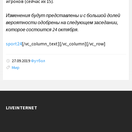
игроков (сейчас их 15).
Изменения будут представлены и с большой долей
вероятности одобрены на следующем заседании,
которое состоится 24 октября.
sport24
[/vc_column_text][/vc_column][/vc_row]
27.09.2019
Футбол
Tags:
Мир
LIVEINTERNET