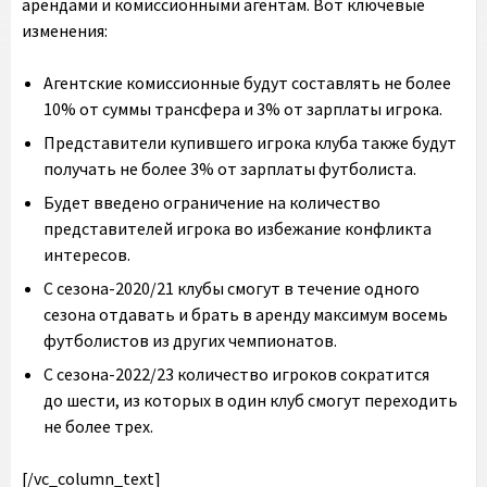
арендами и комиссионными агентам. Вот ключевые
изменения:
Агентские комиссионные будут составлять не более
10% от суммы трансфера и 3% от зарплаты игрока.
Представители купившего игрока клуба также будут
получать не более 3% от зарплаты футболиста.
Будет введено ограничение на количество
представителей игрока во избежание конфликта
интересов.
С сезона-2020/21 клубы смогут в течение одного
сезона отдавать и брать в аренду максимум восемь
футболистов из других чемпионатов.
С сезона-2022/23 количество игроков сократится
до шести, из которых в один клуб смогут переходить
не более трех.
[/vc_column_text][vc_raw_html]JTNDYmxvY2txdW90ZSUyMGNsYXNzJTNEJTIyaW5zdGFncmFtLW1lZGlhJTIyJTIwZGF0YS1pbnN0Z3JtLWNhcHRpb25lZCUyMGRhdGEtaW5zdGdybS1wZXJtYWxpbmslM0QlMjJodHRwcyUzQSUyRiUyRnd3dy5pbnN0YWdyYW0uY29tJTJGcCUyRkJqLVJ1b2hGR1RkJTJGJTNGdXRtX3NvdXJjZSUzRGlnX2VtYmVkJTI2YW1wJTNCdXRtX2NhbXBhaWduJTNEbG9hZGluZyUyMiUyMGRhdGEtaW5zdGdybS12ZXJzaW9uJTNEJTIyMTIlMjIlMjBzdHlsZSUzRCUyMiUyMGJhY2tncm91bmQlM0ElMjNGRkYlM0IlMjBib3JkZXIlM0EwJTNCJTIwYm9yZGVyLXJhZGl1cyUzQTNweCUzQiUyMGJveC1zaGFkb3clM0EwJTIwMCUyMDFweCUyMDAlMjByZ2JhJTI4MCUyQzAlMkMwJTJDMC41JTI5JTJDMCUyMDFweCUyMDEwcHglMjAwJTIwcmdiYSUyODAlMkMwJTJDMCUyQzAuMTUlMjklM0IlMjBtYXJnaW4lM0ElMjAxcHglM0IlMjBtYXgtd2lkdGglM0E1NDBweCUzQiUyMG1pbi13aWR0aCUzQTMyNnB4JTNCJTIwcGFkZGluZyUzQTAlM0IlMjB3aWR0aCUzQTk5LjM3NSUyNSUzQiUyMHdpZHRoJTNBLXdlYmtpdC1jYWxjJTI4MTAwJTI1JTIwLSUyMDJweCUyOSUzQiUyMHdpZHRoJTNBY2FsYyUyODEwMCUyNSUyMC0lMjAycHglMjklM0IlMjIlM0UlM0NkaXYlMjBzdHlsZSUzRCUyMnBhZGRpbmclM0ExNnB4JTNCJTIyJTNFJTIwJTNDYSUyMGhyZWYlM0QlMjJodHRwcyUzQSUyRiUyRnd3dy5pbnN0YWdyYW0uY29tJTJGcCUyRkJqLVJ1b2hGR1RkJTJGJTNGdXRtX3NvdXJjZSUzRGlnX2VtYmVkJTI2YW1wJTNCdXRtX2NhbXBhaWduJTNEbG9hZGluZyUyMiUyMHN0eWxlJTNEJTIyJTIwYmFja2dyb3VuZCUzQSUyM0ZGRkZGRiUzQiUyMGxpbmUtaGVpZ2h0JTNBMCUzQiUyMHBhZGRpbmclM0EwJTIwMCUzQiUyMHRleHQtYWxpZ24lM0FjZW50ZXIlM0IlMjB0ZXh0LWRlY29yYXRpb24lM0Fub25lJTNCJTIwd2lkdGglM0ExMDAlMjUlM0IlMjIlMjB0YXJnZXQlM0QlMjJfYmxhbmslMjIlM0UlMjAlM0NkaXYlMjBzdHlsZSUzRCUyMiUyMGRpc3BsYXklM0ElMjBmbGV4JTNCJTIwZmxleC1kaXJlY3Rpb24lM0ElMjByb3clM0IlMjBhbGlnbi1pdGVtcyUzQSUyMGNlbnRlciUzQiUyMiUzRSUyMCUzQ2RpdiUyMHN0eWxlJTNEJTIyYmFja2dyb3VuZC1jb2xvciUzQSUyMCUyM0Y0RjRGNCUzQiUyMGJvcmRlci1yYWRpdXMlM0ElMjA1MCUyNSUzQiUyMGZsZXgtZ3JvdyUzQSUyMDAlM0IlMjBoZWlnaHQlM0ElMjA0MHB4JTNCJTIwbWFyZ2luLXJpZ2h0JTNBJTIwMTRweCUzQiUyMHdpZHRoJTNBJTIwNDBweCUzQiUyMiUzRSUzQyUyRmRpdiUzRSUyMCUzQ2RpdiUyMHN0eWxlJTNEJTIyZGlzcGxheSUzQSUyMGZsZXglM0IlMjBmbGV4LWRpcmVjdGlvbiUzQSUyMGNvbHVtbiUzQiUyMGZsZXgtZ3JvdyUzQSUyMDElM0IlMjBqdXN0aWZ5LWNvbnRlbnQlM0ElMjBjZW50ZXIlM0IlMjIlM0UlMjAlM0NkaXYlMjBzdHlsZSUzRCUyMiUyMGJhY2tncm91bmQtY29sb3IlM0ElMjAlMjNGNEY0RjQlM0IlMjBib3JkZXItcmFkaXVzJTNBJTIwNHB4JTNCJTIwZmxleC1ncm93JTNBJTIwMCUzQiUyMGhlaWdodCUzQSUyMDE0cHglM0IlMjBtYXJnaW4tYm90dG9tJTNBJTIwNnB4JTNCJTIwd2lkdGglM0ElMjAxMDBweCUzQiUyMiUzRSUzQyUyRmRpdiUzRSUyMCUzQ2RpdiUyMHN0eWxlJTNEJTIyJTIwYmFja2dyb3VuZC1jb2xvciUzQSUyMCUyM0Y0RjRGNCUzQiUyMGJvcmRlci1yYWRpdXMlM0ElMjA0cHglM0IlMjBmbGV4LWdyb3clM0ElMjAwJTNCJTIwaGVpZ2h0JTNBJTIwMTRweCUzQiUyMHdpZHRoJTNBJTIwNjBweCUzQiUyMiUzRSUzQyUyRmRpdiUzRSUzQyUyRmRpdiUzRSUzQyUyRmRpdiUzRSUzQ2RpdiUyMHN0eWxlJTNEJTIycGFkZGluZyUzQSUyMDE5JTI1JTIwMCUzQiUyMiUzRSUzQyUyRmRpdiUzRSUyMCUzQ2RpdiUyMHN0eWxlJTNEJTIyZGlzcGxheSUzQWJsb2NrJTNCJTIwaGVpZ2h0JTNBNTBweCUzQiUyMG1hcmdpbiUzQTAlMjBhdXRvJTIwMTJweCUzQiUyMHdpZHRoJTNBNTBweCUzQiUyMiUzRSUzQ3N2ZyUyMHdpZHRoJTNEJTIyNTBweCUyMiUyMGhlaWdodCUzRCUyMjUwcHglMjIlMjB2aWV3Qm94JTNEJTIyMCUyMDAlMjA2MCUyMDYwJTIyJTIwdmVyc2lvbiUzRCUyMjEuMSUyMiUyMHhtbG5zJTNEJTIyaHR0cHMlM0ElMkYlMkZ3d3cudzMub3JnJTJGMjAwMCUyRnN2ZyUyMiUyMHhtbG5zJTNBeGxpbmslM0QlMjJodHRwcyUzQSUyRiUyRnd3dy53My5vcmclMkYxOTk5JTJGeGxpbmslMjIlM0UlM0NnJTIwc3Ryb2tlJTNEJTIybm9uZSUyMiUyMHN0cm9rZS13aWR0aCUzRCUyMjElMjIlMjBmaWxsJTNEJTIybm9uZSUyMiUyMGZpbGwtcnVsZSUzRCUyMmV2ZW5vZGQlMjIlM0UlM0NnJTIwdHJhbnNmb3JtJTNEJTIydHJhbnNsYXRlJTI4LTUxMS4wMDAwMDAlMkMlMjAtMjAuMDAwMDAwJTI5JTIyJTIwZmlsbCUzRCUyMiUyMzAwMDAwMCUyMiUzRSUzQ2clM0UlM0NwYXRoJTIwZCUzRCUyMk01NTYuODY5JTJDMzAuNDElMjBDNTU0LjgxNCUyQzMwLjQxJTIwNTUzLjE0OCUyQzMyLjA3NiUyMDU1My4xNDglMkMzNC4xMzElMjBDNTUzLjE0OCUyQzM2LjE4NiUyMDU1NC44MTQlMkMzNy44NTIlMjA1NTYuODY5JTJDMzcuODUyJTIwQzU1OC45MjQlMkMzNy44NTIlMjA1NjAuNTklMkMzNi4xODYlMjA1NjAuNTklMkMzNC4xMzElMjBDNTYwLjU5JTJDMzIuMDc2JTIwNTU4LjkyNCUyQzMwLjQxJTIwNTU2Ljg2OSUyQzMwLjQxJTIwTTU0MSUyQzYwLjY1NyUyMEM1MzUuMTE0JTJDNjAuNjU3JTIwNTMwLjM0MiUyQzU1Ljg4NyUyMDUzMC4zNDIlMkM1MCUyMEM1MzAuMzQyJTJDNDQuMTE0JTIwNTM1LjExNCUyQzM5LjM0MiUyMDU0MSUyQzM5LjM0MiUyMEM1NDYuODg3JTJDMzkuMzQyJTIwNTUxLjY1OCUyQzQ0LjExNCUyMDU1MS42NTglMkM1MCUyMEM1NTEuNjU4JTJDNTUuODg3JTIwNTQ2Ljg4NyUyQzYwLjY1NyUyMDU0MSUyQzYwLjY1NyUyME01NDElMkMzMy44ODYlMjBDNTMyLjElMkMzMy44ODYlMjA1MjQuODg2JTJDNDEuMSUyMDUyNC44ODYlMkM1MCUyMEM1MjQuODg2JTJDNTguODk5JTIwNTMyLjElMkM2Ni4xMTMlMjA1NDElMkM2Ni4xMTMlMjBDNTQ5LjklMkM2Ni4xMTMlMjA1NTcuMTE1JTJDNTguODk5JTIwNTU3LjExNSUyQzUwJTIwQzU1Ny4xMTUlMkM0MS4xJTIwNTQ5LjklMkMzMy44ODYlMjA1NDElMkMzMy44ODYlMjBNNTY1LjM3OCUyQzYyLjEwMSUyMEM1NjUuMjQ0JTJDNjUuMDIyJTIwNTY0Ljc1NiUyQzY2LjYwNiUyMDU2NC4zNDYlMkM2Ny42NjMlMjBDNTYzLjgwMyUyQzY5LjA2JTIwNTYzLjE1NCUyQzcwLjA1NyUyMDU2Mi4xMDYlMkM3MS4xMDYlMjBDNTYxLjA1OCUyQzcyLjE1NSUyMDU2MC4wNiUyQzcyLjgwMyUyMDU1OC42NjIlMkM3My4zNDclMjBDNTU3LjYwNyUyQzczLjc1NyUyMDU1Ni4wMjElMkM3NC4yNDQlMjA1NTMuMTAyJTJDNzQuMzc4JTIwQzU0OS45NDQlMkM3NC41MjElMjA1NDguOTk3JTJDNzQuNTUyJTIwNTQxJTJDNzQuNTUyJTIwQzUzMy4wMDMlMkM3NC41NTIlMjA1MzIuMDU2JTJDNzQuNTIxJTIwNTI4Ljg5OCUyQzc0LjM3OCUyMEM1MjUuOTc5JTJDNzQuMjQ0JTIwNTI0LjM5MyUyQzczLjc1NyUyMDUyMy4zMzglMkM3My4zNDclMjBDNTIxLjk0JTJDNzIuODAzJTIwNTIwLjk0MiUyQzcyLjE1NSUyMDUxOS44OTQlMkM3MS4xMDYlMjBDNTE4Ljg0NiUyQzcwLjA1NyUyMDUxOC4xOTclMkM2OS4wNiUyMDUxNy42NTQlMkM2Ny42NjMlMjBDNTE3LjI0NCUyQzY2LjYwNiUyMDUxNi43NTUlMkM2NS4wMjIlMjA1MTYuNjIzJTJDNjIuMTAxJTIwQzUxNi40NzklMkM1OC45NDMlMjA1MTYuNDQ4JTJDNTcuOTk2JTIwNTE2LjQ0OCUyQzUwJTIwQzUxNi40NDglMkM0Mi4wMDMlMjA1MTYuNDc5JTJDNDEuMDU2JTIwNTE2LjYyMyUyQzM3Ljg5OSUyMEM1MTYuNzU1JTJDMzQuOTc4JTIwNTE3LjI0NCUyQzMzLjM5MSUyMDUxNy42NTQlMkMzMi4zMzglMjBDNTE4LjE5NyUyQzMwLjkzOCUyMDUxOC44NDYlMkMyOS45NDIlMjA1MTkuODk0JTJDMjguODk0JTIwQzUyMC45NDIlMkMyNy44NDYlMjA1MjEuOTQlMkMyNy4xOTYlMjA1MjMuMzM4JTJDMjYuNjU0JTIwQzUyNC4zOTMlMkMyNi4yNDQlMjA1MjUuOTc5JTJDMjUuNzU2JTIwNTI4Ljg5OCUyQzI1LjYyMyUyMEM1MzIuMDU3JTJDMjUuNDc5JTIwNTMzLjAwNCUyQzI1LjQ0OCUyMDU0MSUyQzI1LjQ0OCUyMEM1NDguOTk3JTJDMjUuNDQ4JTIwNTQ5Ljk0MyUyQzI1LjQ3OSUyMDU1My4xMDIlMkMyNS42MjMlMjBDNTU2LjAyMSUyQzI1Ljc1NiUyMDU1Ny42MDclMkMyNi4yNDQlMjA1NTguNjYyJTJDMjYuNjU0JTIwQzU2MC4wNiUyQzI3LjE5NiUyMDU2MS4wNTglMkMyNy44NDYlMjA1NjIuMTA2JTJDMjguODk0JTIwQzU2My4xNTQlMkMyOS45NDIlMjA1NjMuODAzJTJDMzAuOTM4JTIwNTY0LjM0NiUyQzMyLjMzOCUyMEM1NjQuNzU2JTJDMzMuMzkxJTIwNTY1LjI0NCUyQzM0Ljk3OCUyMDU2NS4zNzglMkMzNy44OTklMjBDNTY1LjUyMiUyQzQxLjA1NiUyMDU2NS41NTIlMkM0Mi4wMDMlMjA1NjUuNTUyJTJDNTAlMjBDNTY1LjU1MiUyQzU3Ljk5NiUyMDU2NS41MjIlMkM1OC45NDMlMjA1NjUuMzc4JTJDNjIuMTAxJTIwTTU3MC44MiUyQzM3LjYzMSUyMEM1NzAuNjc0JTJDMzQuNDM4JTIwNTcwLjE2NyUyQzMyLjI1OCUyMDU2OS40MjUlMkMzMC4zNDklMjBDNTY4LjY1OSUyQzI4LjM3NyUyMDU2Ny42MzMlMkMyNi43MDIlMjA1NjUuOTY1JTJDMjUuMDM1JTIwQzU2NC4yOTclMkMyMy4zNjglMjA1NjIuNjIzJTJDMjIuMzQyJTIwNTYwLjY1MiUyQzIxLjU3NSUyMEM1NTguNzQzJTJDMjAuODM0JTIwNTU2LjU2MiUyQzIwLjMyNiUyMDU1My4zNjklMkMyMC4xOCUyMEM1NTAuMTY5JTJDMjAuMDMzJTIwNTQ5LjE0OCUyQzIwJTIwNTQxJTJDMjAlMjBDNTMyLjg1MyUyQzIwJTIwNTMxLjgzMSUyQzIwLjAzMyUyMDUyOC42MzElMkMyMC4xOCUyMEM1MjUuNDM4JTJDMjAuMzI2JTIwNTIzLjI1NyUyQzIwLjgzNCUyMDUyMS4zNDklMkMyMS41NzUlMjBDNTE5LjM3NiUyQzIyLjM0MiUyMDUxNy43MDMlMkMyMy4zNjglMjA1MTYuMDM1JTJDMjUuMDM1JTIwQzUxNC4zNjglMkMyNi43MDIlMjA1MTMuMzQyJTJDMjguMzc3JTIwNTEyLjU3NCUyQzMwLjM0OSUyMEM1MTEuODM0JTJDMzIuMjU4JTIwNTExLjMyNiUyQzM0LjQzOCUyMDUxMS4xODElMkMzNy42MzElMjBDNTExLjAzNSUyQzQwLjgzMSUyMDUxMSUyQzQxLjg1MSUyMDUxMSUyQzUwJTIwQzUxMSUyQzU4LjE0NyUyMDUxMS4wMzUlMkM1OS4xNyUyMDUxMS4xODElMkM2Mi4zNjklMjBDNTExLjMyNiUyQzY1LjU2MiUyMDUxMS44MzQlMkM2Ny43NDMlMjA1MTIuNTc0JTJDNjkuNjUxJTIwQzUxMy4zNDIlMkM3MS42MjUlMjA1MTQuMzY4JTJDNzMuMjk2JTIwNTE2LjAzNSUyQzc0Ljk2NSUyMEM1MTcuNzAzJTJDNzYuNjM0JTIwNTE5LjM3NiUyQzc3LjY1OCUyMDUyMS4zNDklMkM3OC40MjUlMjBDNTIzLjI1NyUyQzc5LjE2NyUyMDUyNS40MzglMkM3OS42NzMlMjA1MjguNjMxJTJDNzkuODIlMjBDNTMxLjgzMSUyQzc5Ljk2NSUyMDUzMi44NTMlMkM4MC4wMDElMjA1NDElMkM4MC4wMDElMjBDNTQ5LjE0OCUyQzgwLjAwMSUyMDU1MC4xNjklMkM3OS45NjUlMjA1NTMuMzY5JTJDNzkuODIlMjBDNTU2LjU2MiUyQzc5LjY3MyUyMDU1OC43NDMlMkM3OS4xNjclMjA1NjAuNjUyJTJDNzguNDI1JTIwQzU2Mi42MjMlMkM3Ny42NTglMjA1NjQuMjk3JTJDNzYuNjM0JTIwNTY1Ljk2NSUyQzc0Ljk2NSUyMEM1NjcuNjMzJTJDNzMuMjk2JTIwNTY4LjY1OSUyQzcxLjYyNSUyMDU2OS40MjUlMkM2OS42NTElMjBDNTcwLjE2NyUyQzY3Ljc0MyUyMDU3MC42NzQlMkM2NS41NjIlMjA1NzAuODIlMkM2Mi4zNjklMjBDNTcwLjk2NiUyQzU5LjE3JTIwNTcxJTJDNTguMTQ3JTIwNTcxJTJDNTAlMjBDNTcxJTJDNDEuODUxJTIwNTcwLjk2NiUyQzQwLjgzMSUyMDU3MC44MiUyQzM3LjYzMSUyMiUzRSUzQyUyRnBhdGglM0UlM0MlMkZnJTNFJTNDJTJGZyUzRSUzQyUyRmclM0UlM0MlMkZzdmclM0UlM0MlMkZkaXYlM0UlM0NkaXYlMjBzdHlsZSUzRCUyMnBhZGRpbmctdG9wJTNBJTIwOHB4JTNCJTIyJTNFJTIwJTNDZGl2JTIwc3R5bGUlM0QlMjIlMjBjb2xvciUzQSUyMzM4OTdmMCUzQiUyMGZvbnQtZmFtaWx5JTNBQXJpYWwlMkNzYW5zLXNlcmlmJTNCJTIwZm9udC1zaXplJTNBMTRweCUzQiUyMGZvbnQtc3R5bGUlM0Fub3JtYWwlM0IlMjBmb250LXdlaWdodCUzQTU1MCUzQiUyMGxpbmUtaGVpZ2h0JTNBMThweCUzQiUyMiUzRSUyMCVEMCU5RiVEMCVCRSVEMSU4MSVEMCVCQyVEMCVCRSVEMSU4MiVEMSU4MCVEMCVCNSVEMSU4MiVEMSU4QyUyMCVEMSU4RCVEMSU4MiVEMSU4MyUyMCVEMCVCRiVEMSU4MyVEMCVCMSVEMCVCQiVEMCVCOCVEMCVCQSVEMCVCMCVEMSU4NiVEMCVCOCVEMSU4RSUyMCVEMCVCMiUyMEluc3RhZ3JhbSUzQyUyRmRpdiUzRSUzQyUyRmRpdiUzRSUzQ2RpdiUyMHN0eWxlJTNEJTIycGFkZGluZyUzQSUyMDEyLjUlMjUlMjAwJTNCJTIyJTNFJTNDJTJGZGl2JTNFJTIwJTNDZGl2JTIwc3R5bGUlM0QlMjJkaXNwbGF5JTNBJTIwZmxleCUzQiUyMGZsZXgtZGlyZWN0aW9uJTNBJTIwcm93JTNCJTIwbWFyZ2luLWJvdHRvbSUzQSUyMDE0cHglM0IlMjBhbGlnbi1pdGVtcyUzQSUyMGNlbnRlciUzQiUyMiUzRSUzQ2RpdiUzRSUyMCUzQ2RpdiUyMHN0eWxlJTNEJTIyYmFja2dyb3VuZC1jb2xvciUzQSUyMCUyM0Y0RjRGNCUzQiUyMGJvcmRlci1yYWRpdXMlM0ElMjA1MCUyNSUzQiUyMGhlaWdodCUzQSUyMDEyLjVweCUzQiUyMHdpZHRoJTNBJTIwMTIuNXB4JTNCJTIwdHJhbnNmb3JtJTNBJTIwdHJhbnNsYXRlWCUyODBweCUyOSUyMHRyYW5zbGF0ZVklMjg3cHglMjklM0IlMjIlM0UlM0MlMkZkaXYlM0UlMjAlM0NkaXYlMjBzdHlsZSUzRCUyMmJhY2tncm91bmQtY29sb3IlM0ElMjAlMjNGNEY0RjQlM0IlMjBoZWlnaHQlM0ElMjAxMi41cHglM0IlMjB0cmFuc2Zvcm0lM0ElMjByb3RhdGUlMjgtNDVkZWclMjklMjB0cmFuc2xhdGVYJTI4M3B4JTI5JTIwdHJhbnNsYXRlWSUyODFweCUyOSUzQiUyMHdpZHRoJTNBJTIwMTIuNXB4JTNCJTIwZmxleC1ncm93JTNBJTIwMCUzQiUyMG1hcmdpbi1yaWdodCUzQSUyMDE0cHglM0IlMjBtYXJnaW4tbGVmdCUzQSUyMDJweCUzQiUyMiUzRSUzQyUyRmRpdiUzRSUyMCUzQ2RpdiUyMHN0eWxlJTNEJTIyYmFja2dyb3VuZC1jb2xvciUzQSUyMCUyM0Y0RjRGNCUzQiUyMGJvcmRlci1yYWRpdXMlM0ElMjA1MCUyNSUzQiUyMGhlaWdodCUzQSUyMDEyLjVweCUzQiUyMHdpZHRoJTNBJTIwMTIuNXB4JTNCJTIwdHJhbnNmb3JtJTNBJTIwdHJhbnNsYXRlWCUyODlweCUyOSUyMHRyYW5zbGF0ZVklMjgtMThweCUyOSUzQiUyMiUzRSUzQyUyRmRpdiUzRSUzQyUyRmRpdiUzRSUzQ2RpdiUyMHN0eWxlJTNEJTIybWFyZ2luLWxlZnQlM0ElMjA4cHglM0IlMjIlM0UlMjAlM0NkaXYlMjBzdHlsZSUzRCUyMiUyMGJhY2tncm91bmQtY29sb3IlM0ElMjAlMjNGNEY0RjQlM0IlMjBib3JkZXItcmFkaXVzJTNBJTIwNTAlMjUlM0IlMjBmbGV4LWdyb3