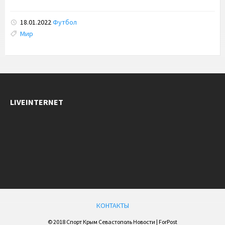
18.01.2022
Футбол
Tags:
Мир
LIVEINTERNET
КОНТАКТЫ
© 2018 Спорт Крым Севастополь Новости | ForPost