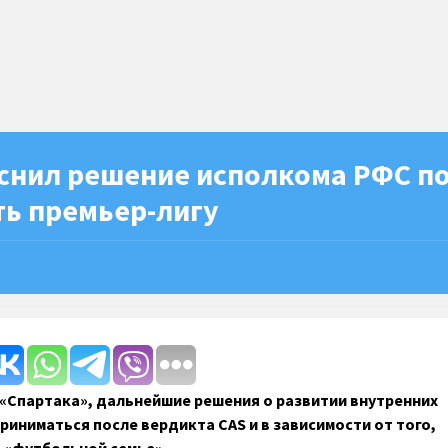
снил решение исполкома РФС п
ть премьер-лигу
«Спартака», дальнейшие решения о развитии внутренних
риниматься после вердикта CAS и в зависимости от того,