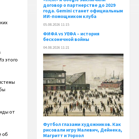
договор о партнерстве до 2029
года. Gemini станет официальным
ИИ-помощником клуба
ких
05.08.2026 11:15
ФИФА vs УЕФА – история
бесконечной войны
04.08.2026 11:21
в
Из этого
истемы
 бы
нды от
Футбол глазами художников. Как
рисовали игру Малевич, Дейнека,
е об
Магритт и Уорхол