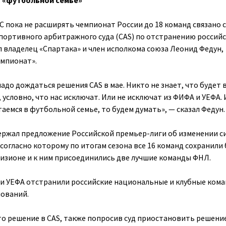
в «футбольной семье»
 пока не расширять чемпионат России до 18 команд связано с
ортивного арбитражного суда (CAS) по отстранению российс
л владелец «Спартака» и член исполкома союза Леонид Федун,
емпионат».
адо дождаться решения CAS в мае. Никто не знает, что будет 
 условно, что нас исключат. Или не исключат из ФИФА и УЕФА. 
таемся в футбольной семье, то будем думать», — сказал Федун.
ержал предложение Российской премьер-лиги об изменении с
согласно которому по итогам сезона все 16 команд сохранили
изионе и к ним присоединились две лучшие команды ФНЛ.
и УЕФА отстранили российские национальные и клубные кома
ований.
о решение в CAS, также попросив суд приостановить решени