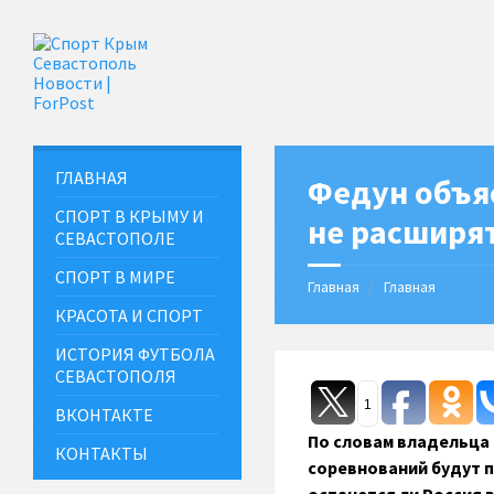
ГЛАВНАЯ
Федун объя
СПОРТ В КРЫМУ И
не расширя
СЕВАСТОПОЛЕ
СПОРТ В МИРЕ
Главная
Главная
КРАСОТА И СПОРТ
ИСТОРИЯ ФУТБОЛА
СЕВАСТОПОЛЯ
1
ВКОНТАКТЕ
По словам владельца 
КОНТАКТЫ
соревнований будут п