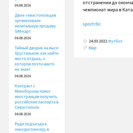
отстранении до оконча
06.08.2026
чемпионат мира в Ката
Двое севастопольцев
организовали
sportrbc
нелегальную продажу
SIM-карт
06.08.2026
24.03.2022
Футбол
Tags:
Мир
Тайный дворик на мысе
Хрустальном: как найти
место отдыха, о
котором почти никто
не знает
06.08.2026
Контракт с
Минобороны помог
иностранцам получить
российские паспорта в
Севастополе
06.08.2026
Ради подъезда к
онкодиспансеру в