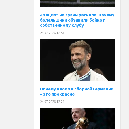
«Лацио» на грани раскола. Почему
болельщики объявили бойкот
собственному клубу
25.07.2026 12:43
Почему Клопп в сборной Германии
– это прекрасно
24.07.2026 12:24