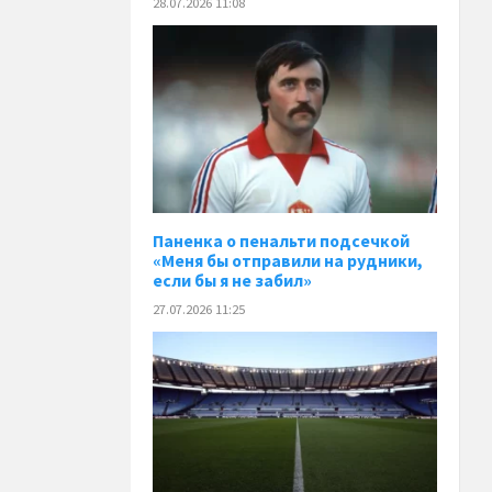
28.07.2026 11:08
Паненка o пенальти подсечкой
«Меня бы отправили на рудники,
если бы я не забил»
27.07.2026 11:25