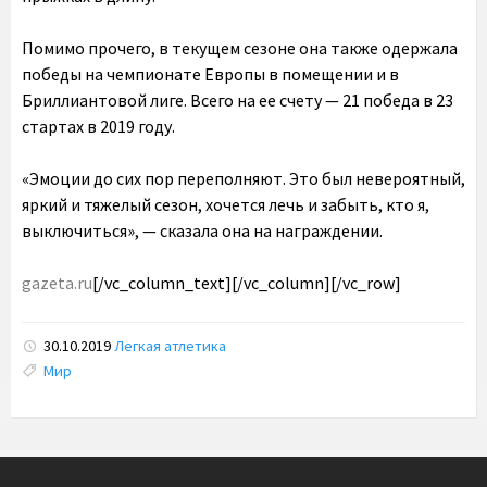
Помимо прочего, в текущем сезоне она также одержала
победы на чемпионате Европы в помещении и в
Бриллиантовой лиге. Всего на ее счету — 21 победа в 23
стартах в 2019 году.
«Эмоции до сих пор переполняют. Это был невероятный,
яркий и тяжелый сезон, хочется лечь и забыть, кто я,
выключиться», — сказала она на награждении.
gazeta.ru
[/vc_column_text][/vc_column][/vc_row]
30.10.2019
Легкая атлетика
Tags:
Мир