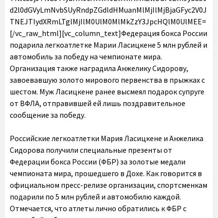
d2l0dGVyLmNvbSUyRndpZGdldHMuanMlMjIlMjBjaGFyc2V0J
TNEJTIydXRmLTglMjIlM0UlM0MlMkZzY3JpcHQlM0UlMEE=
[/vc_raw_html][vc_column_text]Федерация бокса России
подарила легкоатлетке Марии Ласицкене 5 млн рублей и
автомобиль за победу на чемпионате мира.
Организация также наградила Анжелику Сидорову,
завоевавшую золото мирового первенства в прыжках с
шестом. Муж Ласицкене ранее высмеял подарок супруге
от ВФЛА, отправившей ей лишь поздравительное
сообщение за победу.
Российские легкоатлетки Мария Ласицкене и Анжелика
Сидорова получили специальные презенты от
Федерации бокса России (ФБР) за золотые медали
чемпионата мира, прошедшего в Дохе. Как говорится в
официальном пресс-релизе организации, спортсменкам
подарили по 5 млн рублей и автомобилю каждой.
Отмечается, что атлеты лично обратились к ФБР с