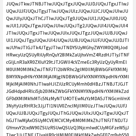
JUQwJTkwJTNBJTIwJUQxJTgxJUQwJUJDJUQxJTgxJTIwJ
UQwJUJFJUQxJTgyJTIwJUQwJUIzJUQwJUJCJUQwJUIwJU
QwJUIyJUQxJThCJTIwJUQxJTg0JUQwJUI1JUQwJUI0JUQ
wJUI1JUQxJTgwJUQwJUIwJUQxJTg2JUQwJUI4JUQwJUI4
JTIwJUQxJTgxJTIwJUQwJUIxJUQxJTgzJUQwJUJBJUQwJ
UI1JUQxJTgyJUQwJUI4JUQwJUJBJUQwJUJFJUQwJUJDJTI
wJUYwJTlGJTk4JTgyJTIwJTNDYSUyMGhyZWYlM0QlMjJod
HRwcyUzQSUyRiUyRnQuY28lMkZaUjhxVmZ4RzdHJTIyJTNF
cGljLnR3aXR0ZXIuY29tJTJGWlI4cVZmeEc3RyUzQyUyRmEl
M0UlM0MlMkZwJTNFJTI2bWRhc2glM0IlMjBWbGFkYXMlMj
BMYXNpdHNrYXMlMjAlMjglNDBWbGFkYXNMYXNpdHNrYXMl
MjklMjAlM0NhJTIwaHJlZiUzRCUyMmh0dHBzJTNBJTJGJT
JGdHdpdHRlci5jb20lMkZWbGFkYXNMYXNpdHNrYXMlMkZzd
GF0dXMlMkYxMTc5NzMyNTU4OTEwNzYzMDA5JTNGcmVmX
3NyYyUzRHR3c3JjJTI1NUV0ZnclMjIlM0UzJTIwJUQwJUJFJ
UQwJUJBJUQxJTgyJUQxJThGJUQwJUIxJUQxJTgwJUQxJT
hGJTIwMjAxOSUyMCVEMCVCMy4lM0MlMkZhJTNFJTNDJTJ
GYmxvY2txdW90ZSUzRSUwQSUzQ3NjcmlwdCUyMGFzeW5jJ
TIwc3JjJTNEJTIyaHR0cHMlM0ElMkYlMkZwbGF0Zm9ybS50