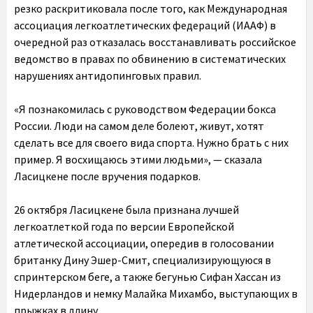
резко раскритиковала после того, как Международная
ассоциация легкоатлетических федераций (ИААФ) в
очередной раз отказалась восстанавливать российское
ведомство в правах по обвинению в систематических
нарушениях антидопинговых правил.
«Я познакомилась с руководством Федерации бокса
России. Люди на самом деле болеют, живут, хотят
сделать все для своего вида спорта. Нужно брать с них
пример. Я восхищаюсь этими людьми», — сказала
Ласицкене после вручения подарков.
26 октября Ласицкене была признана лучшей
легкоатлеткой года по версии Европейской
атлетической ассоциации, опередив в голосовании
британку Дину Эшер-Смит, специализирующуюся в
спринтерском беге, а также бегунью Сифан Хассан из
Нидерландов и немку Малайка Михамбо, выступающих в
прыжках в длину.