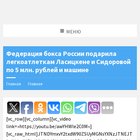
МЕНЮ
Федерация бокса России подарила
легкоатлеткам Ласицкене и Сидоровой
по 5 млн. рублей и машине
Главная
Главная
[vc_row][vc_column][vc_video
link=»https://youtu.be/awYHWle2C0M»]
[vc_raw_html]JTNDYmxvY2txdW90ZSUyMGNsYXNzJTNEJT