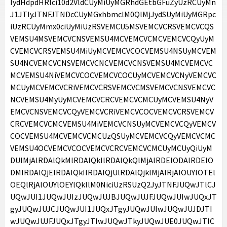
IydHdpdHRlci10d2VldCUyMiUyMGRhdGEtbGFuZyUzRCUyMn
J1JTIyJTNFJTNDcCUyMGxhbmclM0QlMjJydSUyMiUyMGRpc
iUzRCUyMmx0ciUyMiUzRSVEMCU5MSVEMCVCRSVEMCVCQS
VEMSU4MSVEMCVCNSVEMSU4MCVEMCVCMCVEMCVCQyUyM
CVEMCVCRSVEMSU4MiUyMCVEMCVCOCVEMSU4NSUyMCVEM
SU4NCVEMCVCNSVEMCVCNCVEMCVCNSVEMSU4MCVEMCVC
MCVEMSU4NiVEMCVCOCVEMCVCOCUyMCVEMCVCNyVEMCVC
MCUyMCVEMCVCRiVEMCVCRSVEMCVCMSVEMCVCNSVEMCVC
NCVEMSU4MyUyMCVEMCVCRCVEMCVCMCUyMCVEMSU4NyV
EMCVCNSVEMCVCQyVEMCVCRiVEMCVCOCVEMCVCRSVEMCV
CRCVEMCVCMCVEMSU4MiVEMCVCNSUyMCVEMCVCQyVEMCV
COCVEMSU4MCVEMCVCMCUzQSUyMCVEMCVCQyVEMCVCMC
VEMSU4OCVEMCVCOCVEMCVCRCVEMCVCMCUyMCUyQiUyM
DUlMjAlRDAlQkMlRDAlQkIlRDAlQkQlMjAlRDElODAlRDElO
DMlRDAlQjElRDAlQkIlRDAlQjUlRDAlQjklMjAlRjAlOUYlOTEl
OEQlRjAlOUYlOEYlQkIlM0NiciUzRSUzQ2JyJTNFJUQwJTlCJ
UQwJUI1JUQwJUIzJUQwJUJBJUQwJUJFJUQwJUIwJUQxJT
gyJUQwJUJCJUQwJUI1JUQxJTgyJUQwJUIwJUQwJUJDJTI
wJUQwJUJFJUQxJTgyJTIwJUQwJTkyJUQwJUE0JUQwJTlC