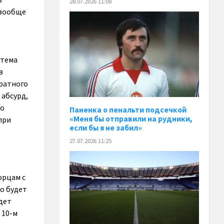
28.07.2026 11:08
 вообще
 тема
в
братного
 абсурд,
то
Паненка o пенальти подсечкой
«Меня бы отправили на рудники,
при
если бы я не забил»
27.07.2026 11:25
орцам с
то будет
дет
 10-м