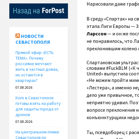
Нарисовали даже графф
В среду «Спартак» на с
этапа Лиги Европы — 3:
Ларссон
— и он же пос
НОВОСТИ
не понравилось, что Л
СЕВАСТОПОЛЯ
преклонившим колено в 
Прямой эфир «ЕСТЬ
ТЕМА». Почему
Спартаковская ультрас
россияне мечтают
словами #FuckBLM («К 
жить в частных домах,
United» выпустила соо
но остаются в
«Не можем пройти мимо
квартирах?
«Лестера», а именно не
07.08.2026
дело уже привычное, т
Кого в Севастополе
неприятно удивил. Поэ
готовы взять на работу
для защиты города от
вопросе преклонения к
дронов
конъюнктурщики недост
07.08.2026
Ты, псевдоборец с раси
На центральном пляже
Севастополя по