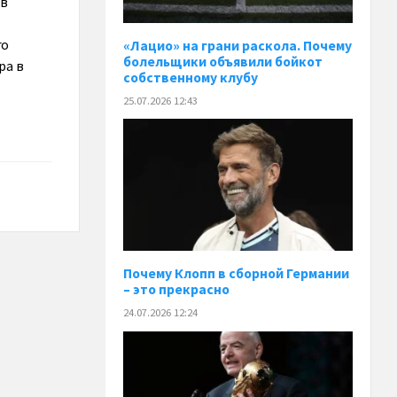
 в
го
«Лацио» на грани раскола. Почему
болельщики объявили бойкот
ра в
собственному клубу
25.07.2026 12:43
Почему Клопп в сборной Германии
– это прекрасно
24.07.2026 12:24