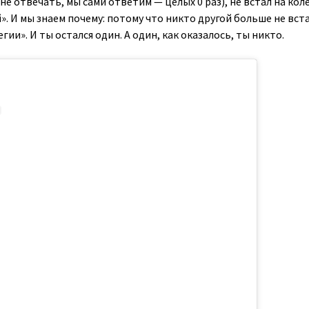
не отвечать, мы сами ответим — целых 0 раз), не встал на кол
». И мы знаем почему: потому что никто другой больше не вст
егии». И ты остался один. А один, как оказалось, ты никто.