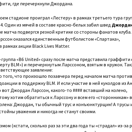
ити, где перечеркнули Джордана.
воем стадионе проиграл «Лестеру» в рамках третьего тура гр
4. Один из мячей в составе красно-белых забил швед
Джорда
ле матча подвергся резкой критике со стороны фанатов клуба
арссон оказался единственным футболистом «Спартака»,
рамках акции Black Lives Matter.
-группа «B6 United» сразу после матча представила граффити 
черту BLM») и перечеркнутым Ларссоном, взятым в кружок. Так
тветствующее заявление:
 того, что произошло позавчера перед началом матча проти
доакции в поддержку BLM. И если участие в ней куколдов из А
о вот Джордан Ларссон, какого-то #### вставший на колено,
тому хотим обратиться к Ларссону и всем его «сторонникам» в
олена: Джордан, ты обычный трус и конъюнктурщик! А трусы 
ойны уважения и никогда не станут своими.
змом (кстати, сколько раз за эти два года ты «страдал» из-за 