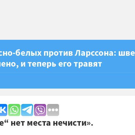
сно-белых против Ларссона: шв
лено, и теперь его травят
е“ нет места нечисти».