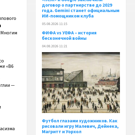
договор о партнерстве до 2029
года. Gemini станет официальным
ИИ-помощником клуба
уппового
05.08.2026 11:15
н
. Многим
ФИФА vs УЕФА – история
бесконечной войны
04.08.2026 11:21
со
же «B6
в
нглии —
и
Футбол глазами художников. Как
рисовали игру Малевич, Дейнека,
расизма
Магритт и Уорхол