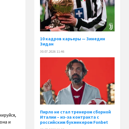
10 кадров карьеры — Зинедин
Зидан
30.07.2026 11:46
Пирло не стал тренером сборной
нируйся,
Италии – из-за контракта с
она и
российским букмекером Fonbet
ь