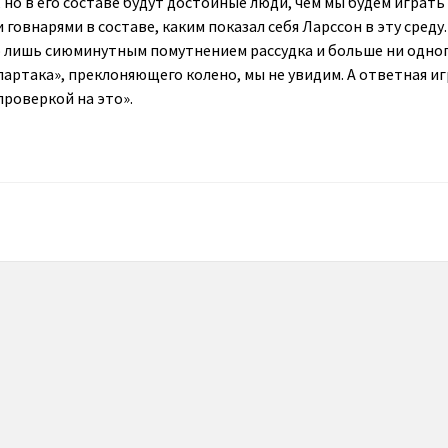
 но в его составе будут достойные люди, чем мы будем играть
 говнарями в составе, каким показал себя Ларссон в эту среду.
о лишь сиюминутным помутнением рассудка и больше ни одно
артака», преклоняющего колено, мы не увидим. А ответная иг
проверкой на это».