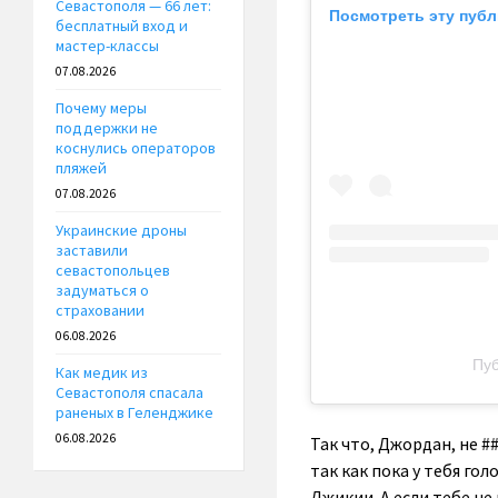
Севастополя — 66 лет:
Посмотреть эту публ
бесплатный вход и
мастер-классы
07.08.2026
Почему меры
поддержки не
коснулись операторов
пляжей
07.08.2026
Украинские дроны
заставили
севастопольцев
задуматься о
страховании
06.08.2026
Пуб
Как медик из
Севастополя спасала
раненых в Геленджике
06.08.2026
Так что, Джордан, не #
так как пока у тебя го
Джикии. А если тебе н