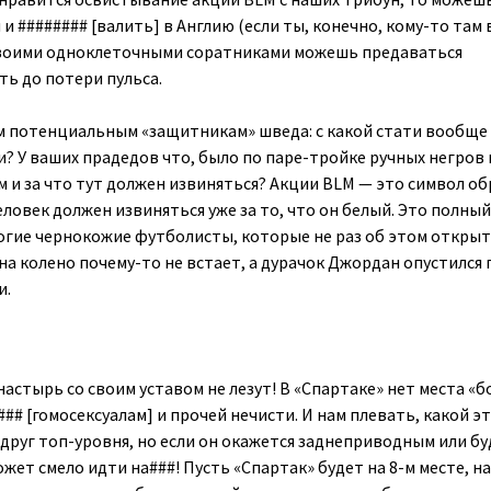
и ######## [валить] в Англию (если ты, конечно, кому-то там
 своими одноклеточными соратниками можешь предаваться
ь до потери пульса.
ем потенциальным «защитникам» шведа: с какой стати вообще
и? У ваших прадедов что, было по паре-тройке ручных негров 
м и за что тут должен извиняться? Акции BLM — это символ о
еловек должен извиняться уже за то, что он белый. Это полный
гие чернокожие футболисты, которые не раз об этом откры
 на колено почему-то не встает, а дурачок Джордан опустился 
и.
астырь со своим уставом не лезут! В «Спартаке» нет места «б
## [гомосексуалам] и прочей нечисти. И нам плевать, какой э
вдруг топ-уровня, но если он окажется заднеприводным или бу
ожет смело идти на###! Пусть «Спартак» будет на 8-м месте, на