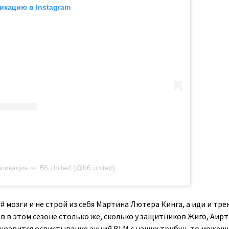
икацию в Instagram
ликация от B6 United (@b6.united)
## мозги и не строй из себя Мартина Лютера Кинга, а иди и тре
лов в этом сезоне столько же, сколько у защитников Жиго, Аирт
е нравится освистывание акций BLM с наших трибун, то можеш