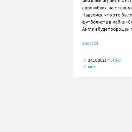
или даже играет в ФНЛ,
еврокубках, но с такими
Надеемся, что это был
футболиста в майке «Сп
Англии будет хорошей 
sport24
24.10.2021
Футбол
Tags:
Мир