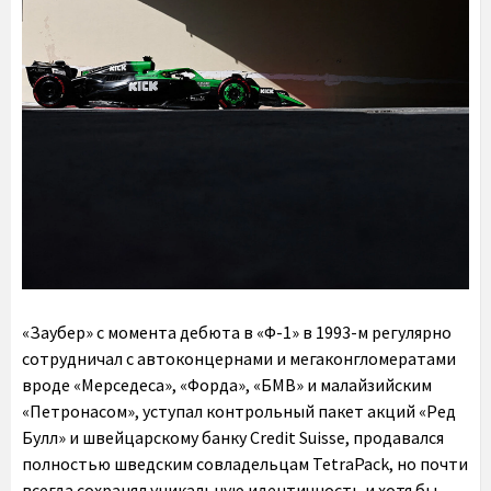
«Заубер» с момента дебюта в «Ф-1» в 1993-м регулярно
сотрудничал с автоконцернами и мегаконгломератами
вроде «Мерседеса», «Форда», «БМВ» и малайзийским
«Петронасом», уступал контрольный пакет акций «Ред
Булл» и швейцарскому банку Credit Suisse, продавался
полностью шведским совладельцам TetraPack, но почти
всегда сохранял уникальную идентичность и хотя бы