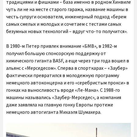
традициями и фишками – база именно в родном Хинвиле
чуть ли не на месте старого гаража, название машины в
честь супруги основателя, инженерный подход «берем
самых смелых и молодых и сочетаем с тестами самых
безумных новых технологий – вдруг что-то получится».
В 1980-м Петер привлек внимание «БМВ», в 1982-м
получил большую спонсорскую поддержку от
химического гиганта BASF, а еще через три года вошел в
альянс с «Мерседесом». Сперва в спорткарах – «Заубер»
фактически превратился в молодежную программу
немецкого автоконцерна и его «серебристым прокси» в
гонках на выносливость вроде «Ле-Мана». С 1988-го
машины назывались «Заубер-Мерседес», а компания
даже заявляла на главную гонку Европы протеже
немецкого автогиганта Михаэля Шумахера.