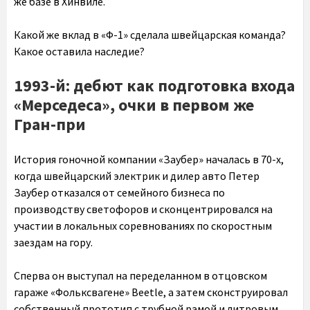
же базе в Хинвиле.
Какой же вклад в «Ф-1» сделала швейцарская команда?
Какое оставила наследие?
1993-й: дебют как подготовка входа
«Мерседеса», очки в первом же
Гран-при
История гоночной компании «Заубер» началась в 70-х,
когда швейцарский электрик и дилер авто Петер
Заубер отказался от семейного бизнеса по
производству светофоров и сконцентрировался на
участии в локальных соревнованиях по скоростным
заездам на гору.
Cперва он выступал на переделанном в отцовском
гараже «Фольксвагене» Beetle, а затем сконструировал
собственный прототип с трубной рамой и литровым