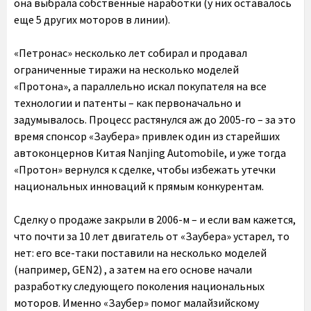
она выбрала собственные наработки (у них оставалось
еще 5 других моторов в линии).
«Петронас» несколько лет собирал и продавал
ограниченные тиражи на несколько моделей
«Протона», а параллельно искал покупателя на все
технологии и патенты – как первоначально и
задумывалось. Процесс растянулся аж до 2005-го – за это
время спонсор «Заубера» привлек один из старейших
автоконцернов Китая Nanjing Automobile, и уже тогда
«Протон» вернулся к сделке, чтобы избежать утечки
национальных инноваций к прямым конкурентам.
Сделку о продаже закрыли в 2006-м – и если вам кажется,
что почти за 10 лет двигатель от «Заубера» устарел, то
нет: его все-таки поставили на несколько моделей
(например, GEN2) , а затем на его основе начали
разработку следующего поколения национальных
моторов. Именно «Заубер» помог малайзийскому