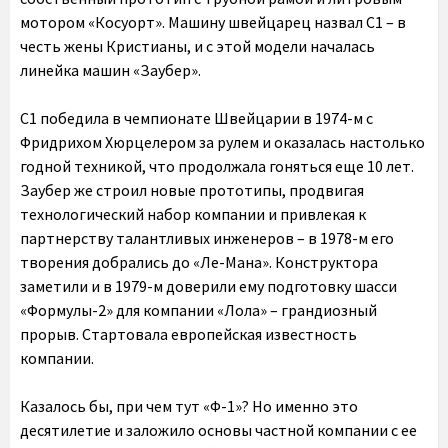
мотором «Косуорт». Машину швейцарец назвал С1 – в
честь жены Кристианы, и с этой модели началась
линейка машин «Заубер».
C1 победила в чемпионате Швейцарии в 1974-м с
Фридрихом Хюрцелером за рулем и оказалась настолько
годной техникой, что продолжала гоняться еще 10 лет.
Заубер же строил новые прототипы, продвигая
технологический набор компании и привлекая к
партнерству талантливых инженеров – в 1978-м его
творения добрались до «Ле-Мана». Конструктора
заметили и в 1979-м доверили ему подготовку шасси
«Формулы-2» для компании «Лола» – грандиозный
прорыв. Стартовала европейская известность
компании.
Казалось бы, при чем тут «Ф-1»? Но именно это
десятилетие и заложило основы частной компании с ее