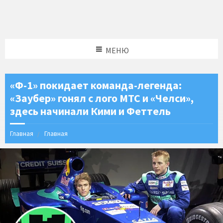
МЕНЮ
«Ф-1» покидает команда-легенда:
«Заубер» гонял с лого МТС и «Челси»,
здесь начинали Кими и Феттель
Главная
Главная