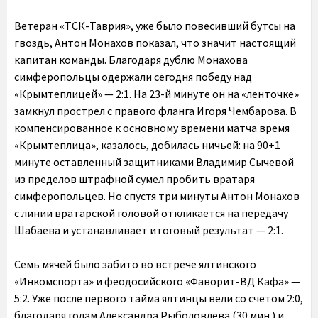
Ветеран «ТСК-Таврия», уже было повесивший бутсы на
гвоздь, Антон Монахов показал, что значит настоящий
капитан команды. Благодаря дублю Монахова
симферопольцы одержали сегодня победу над
«Крымтеплицей» — 2:1. На 23-й минуте он на «ленточке»
замкнул прострел с правого фланга Игоря Чембарова. В
компенсированное к основному времени матча время
«Крымтеплица», казалось, добилась ничьей: на 90+1
минуте оставленный защитниками Владимир Сычевой
из пределов штрафной сумел пробить вратаря
симферопольцев. Но спустя три минуты Антон Монахов
с линии вратарской головой откликается на передачу
Шабаева и устанавливает итоговый результат — 2:1.
Семь мячей было забито во встрече ялтинского
«Инкомспорта» и феодосийского «Фаворит-ВД Кафа» —
5:2. Уже после первого тайма ялтинцы вели со счетом 2:0,
благодаря голам Александра Рыболовлева (30 мин.) и