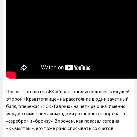
После этого матча ФК «Севастополь» подошел к идущей
второй «Крымтеплице» на расстояние в один зачетный
балл, опережая «ТСК-Таврию» на четыре очка. Именно
между этими тремя командами развернется борьба за
«серебро» и «бронзу». Впрочем, как показал сегодня
«Кызылташ», его тоже рано списывать со счетов.