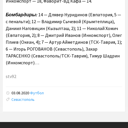
Инкомспорт — 18, Фаворит-ВД Кафа — 14.
Бомбардиры:
14 — Длявер Нуридинов (Евпатория, 5 —
с пенальти); 12 — Владимир Сычевой (Крымтеплица),
Даниил Наговицин (Кызылташ, 2); 11 — Николай Хомич
(Евпатория, 2); 8 — Дмитрий Иванов (Инкомспорт), Олег
Плиев (Океан, 4); 7 — Артур Айметдинов (ТСК-Таврия, 1);
6 — Игорь РОГОВАНОВ (Севастополь), Захар
ТАРАСЕНКО (Севастополь/ТСК-Таврия), Тимур Шадрин
(Инкомспорт)…
stv92
03.08.2020
Футбол
Tags:
Севастополь