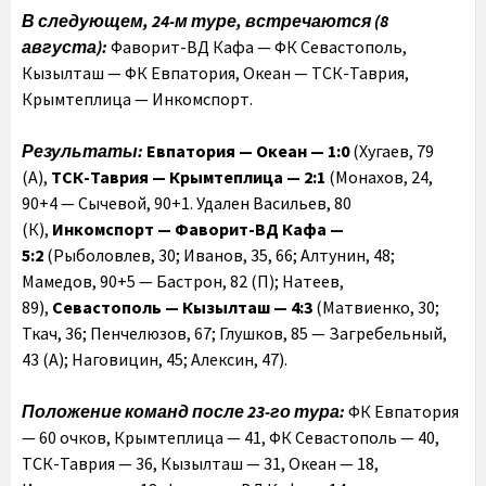
В следующем, 24-м туре, встречаются (8
августа)
:
Фаворит-ВД Кафа — ФК Севастополь,
Кызылташ — ФК Евпатория, Океан — ТСК-Таврия,
Крымтеплица — Инкомспорт.
Результаты:
Евпатория — Океан — 1:0
(Хугаев, 79
(А),
ТСК-Таврия — Крымтеплица — 2:1
(Монахов, 24,
90+4 — Сычевой, 90+1. Удален Васильев, 80
(К),
Инкомспорт — Фаворит-ВД Кафа —
5:2
(Рыболовлев, 30; Иванов, 35, 66; Алтунин, 48;
Мамедов, 90+5 — Бастрон, 82 (П); Натеев,
89),
Севастополь — Кызылташ — 4:3
(Матвиенко, 30;
Ткач, 36; Пенчелюзов, 67; Глушков, 85 — Загребельный,
43 (А); Наговицин, 45; Алексин, 47).
Положение команд после 23-го тура:
ФК Евпатория
— 60 очков, Крымтеплица — 41, ФК Севастополь — 40,
ТСК-Таврия — 36, Кызылташ — 31, Океан — 18,