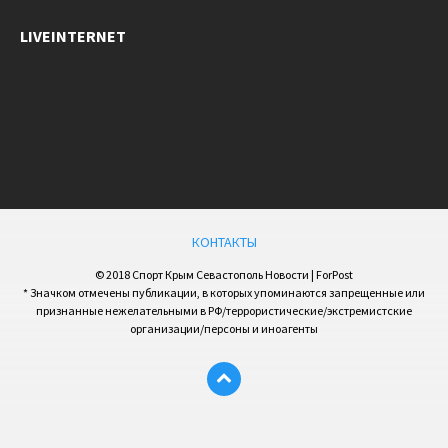
LIVEINTERNET
КОНТАКТЫ
© 2018 Спорт Крым Севастополь Новости | ForPost
* Значком отмечены публикации, в которых упоминаются запрещенные или
признанные нежелательными в РФ/террористические/экстремистские
организации/персоны и иноагенты