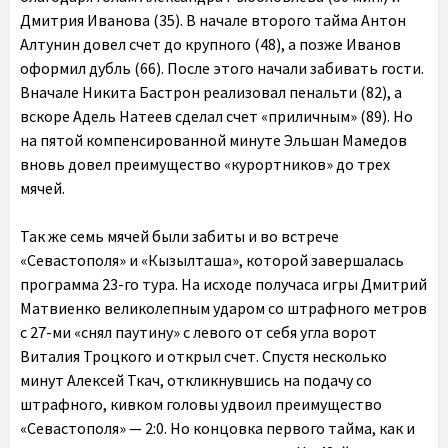
Дмитрия Иванова (35). В начале второго тайма Антон
Алтунин довел счет до крупного (48), а позже Иванов
оформил дубль (66). После этого начали забивать гости.
Вначале Никита Бастрон реализовал пенальти (82), а
вскоре Адель Натеев сделал счет «приличным» (89). Но
на пятой компенсированной минуте Эльшан Мамедов
вновь довел преимущество «курортников» до трех
мячей.
Так же семь мячей были забиты и во встрече
«Севастополя» и «Кызылташа», которой завершалась
программа 23-го тура. На исходе получаса игры Дмитрий
Матвиенко великолепным ударом со штрафного метров
с 27-ми «снял паутину» с левого от себя угла ворот
Виталия Троцкого и открыл счет. Спустя несколько
минут Алексей Ткач, откликнувшись на подачу со
штрафного, кивком головы удвоил преимущество
«Севастополя» — 2:0. Но концовка первого тайма, как и