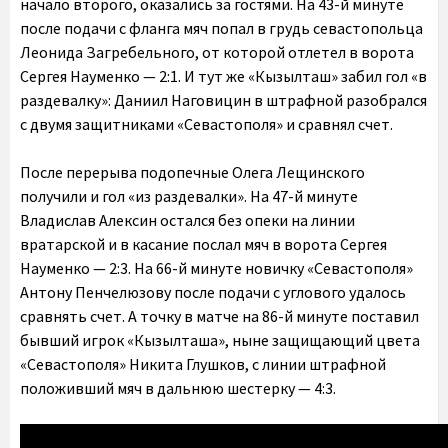
начало второго, оказались за гостями. На 43-й минуте
после подачи с фланга мяч попал в грудь севастопольца
Леонида Загребельного, от которой отлетел в ворота
Сергея Науменко — 2:1. И тут же «Кызылташ» забил гол «в
раздевалку»: Даниил Наговицин в штрафной разобрался
с двумя защитниками «Севастополя» и сравнял счет.
После перерыва подопечные Олега Лещинского
получили и гол «из раздевалки». На 47-й минуте
Владислав Алексин остался без опеки на линии
вратарской и в касание послал мяч в ворота Сергея
Науменко — 2:3. На 66-й минуте новичку «Севастополя»
Антону Пенчелюзову после подачи с углового удалось
сравнять счет. А точку в матче на 86-й минуте поставил
бывший игрок «Кызылташа», ныне защищающий цвета
«Севастополя» Никита Глушков, с линии штрафной
положивший мяч в дальнюю шестерку — 4:3.