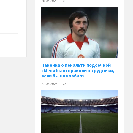
28.07.2026 11:08
Паненка o пенальти подсечкой
«Меня бы отправили на рудники,
если бы я не забил»
27.07.2026 11:25