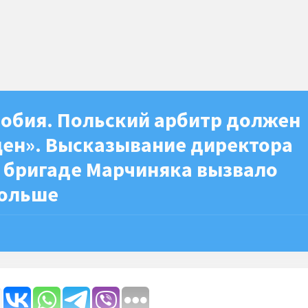
фобия. Польский арбитр должен
ен». Высказывание директора
о бригаде Марчиняка вызвало
Польше