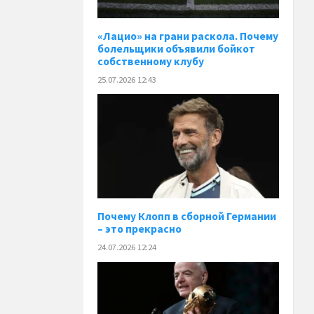
«Лацио» на грани раскола. Почему
болельщики объявили бойкот
собственному клубу
25.07.2026 12:43
Почему Клопп в сборной Германии
– это прекрасно
24.07.2026 12:24