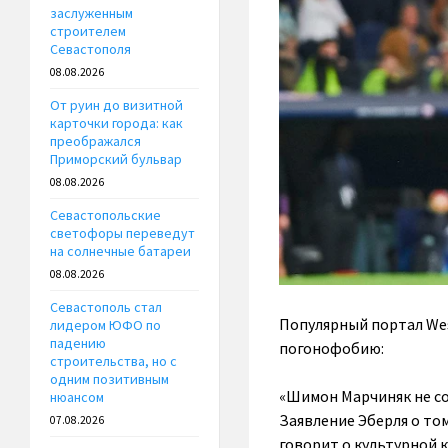
заслуженным
строителем
Севастополя
08.08.2026
От руин до визитной
карточки города: как
преображался
Приморский бульвар
08.08.2026
Севастопольские
светофоры переведут
на солнечные батареи
08.08.2026
Севастополь стал
Популярный портал
We
лидером ЮФО по
падению
погонофобию:
строительства, но с
одним позитивным
«Шимон Марчиняк не со
нюансом
Заявление Эберля о том
07.08.2026
говорит о культурной 