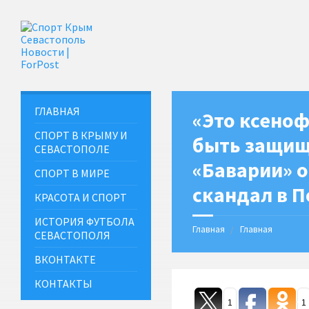
ГЛАВНАЯ
«Это ксено
СПОРТ В КРЫМУ И
быть защищ
СЕВАСТОПОЛЕ
«Баварии» 
СПОРТ В МИРЕ
скандал в 
КРАСОТА И СПОРТ
ИСТОРИЯ ФУТБОЛА
Главная
Главная
СЕВАСТОПОЛЯ
ВКОНТАКТЕ
КОНТАКТЫ
1
1