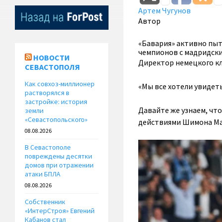
Артем Чугунов
Автор
«Бавария» активно пыт
чемпионов с мадридски
НОВОСТИ
Директор немецкого кл
СЕВАСТОПОЛЯ
Как совхоз-миллионер
«Мы все хотели увидеть
растворялся в
застройке: история
Давайте же узнаем, чт
земли
«Севастопольского»
действиями Шимона Мар
08.08.2026
В Севастополе
повреждены десятки
домов при отражении
атаки БПЛА
08.08.2026
Собственник
«ИнтерСтроя» Евгений
Кабанов стал