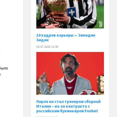
10 кадров карьеры — Зинедин
Зидан
30.07.2026 11:46
н
 было
е
Пирло не стал тренером сборной
Италии – из-за контракта с
российским букмекером Fonbet