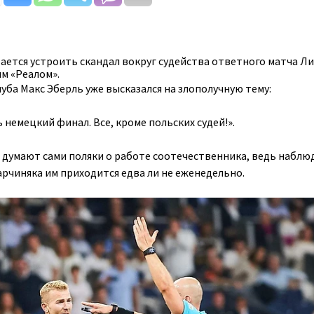
ается устроить скандал вокруг судейства ответного матча Л
м «Реалом».
уба Макс Эберль уже высказался на злополучную тему:
 немецкий финал. Все, кроме польских судей!».
о думают сами поляки о работе соотечественника, ведь наблю
чиняка им приходится едва ли не еженедельно.