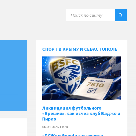
СПОРТ В КРЫМУ И СЕВАСТОПОЛЕ
Ликвидация футбольного
«Брешия»: как исчез клуб Баджо и
Пирло
06.08.2026 11:28
«ПСЖ» и Google заключили