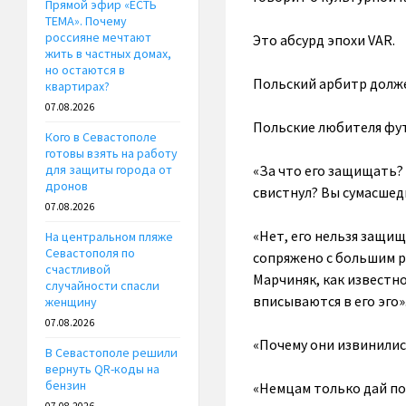
Прямой эфир «ЕСТЬ
ТЕМА». Почему
россияне мечтают
Это абсурд эпохи VAR.
жить в частных домах,
но остаются в
Польский арбитр долж
квартирах?
07.08.2026
Польские любителя фут
Кого в Севастополе
готовы взять на работу
«За что его защищать? 
для защиты города от
дронов
свистнул? Вы сумасшед
07.08.2026
«Нет, его нельзя защи
На центральном пляже
Севастополя по
сопряжено с большим ри
счастливой
Марчиняк, как известн
случайности спасли
вписываются в его эго»
женщину
07.08.2026
«Почему они извинилис
В Севастополе решили
вернуть QR-коды на
бензин
«Немцам только дай по