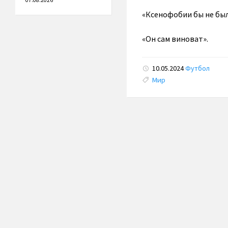
07.08.2026
«Ксенофобии бы не был
«Он сам виноват».
10.05.2024
Футбол
Tags:
Мир