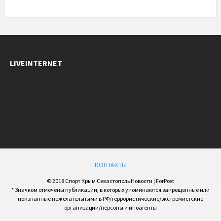
LIVEINTERNET
КОНТАКТЫ
© 2018 Спорт Крым Севастополь Новости | ForPost
* Значком отмечены публикации, в которых упоминаются запрещенные или
признанные нежелательными в РФ/террористические/экстремистские
организации/персоны и иноагенты