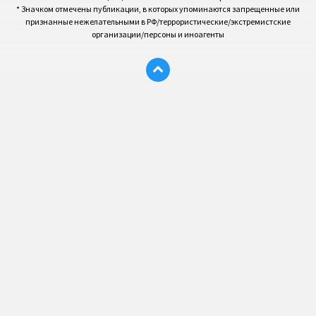
* Значком отмечены публикации, в которых упоминаются запрещенные или
признанные нежелательными в РФ/террористические/экстремистские
организации/персоны и иноагенты