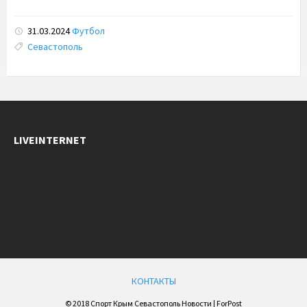
31.03.2024
Футбол
Tags:
Севастополь
LIVEINTERNET
КОНТАКТЫ
© 2018 Спорт Крым Севастополь Новости | ForPost