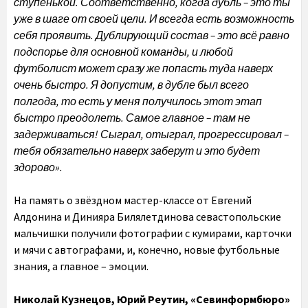
ступенькой. Соответственно, когда дубль – это ты
уже в шаге от своей цели. И всегда есть возможность
себя проявить. Дублирующий состав – это всё равно
подспорье для основной команды, и любой
футболист может сразу же попасть туда наверх
очень быстро. Я допустим, в дубле был всего
полгода, то есть у меня получилось этот этап
быстро преодолеть. Самое главное – там не
задерживаться! Сыграл, отыграл, прогрессировал –
тебя обязательно наверх заберут и это будет
здорово».
На память о звёздном мастер-классе от Евгений
Алдонина и Динияра Билялетдинова севастопольские
мальчишки получили фотографии с кумирами, карточки
и мячи с автографами, и, конечно, новые футбольные
знания, а главное – эмоции.
Николай Кузнецов, Юрий Реутин, «Севинформбюро»