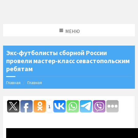
МЕНЮ
Экс-футболисты сборной России
провели мастер-класс севастопольским
ребятам
Главная
Главная
1