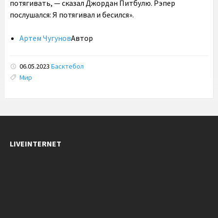
потягивать, — сказал Джордан Питбулю. Рэпер
послушался: Я потягивал и бесился».
Артем Чугунов
Автор
06.05.2023
Басктебол
Tags:
Мир
LIVEINTERNET