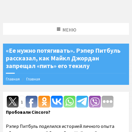
МЕНЮ
«Ее нужно потягивать». Рэпер Питбуль
рассказал, как Майкл Джордан
запрещал «пить» его текилу
Главная
Главная
1
Пробовали Cincoro?
Рэпер Питбуль поделился историей личного опыта