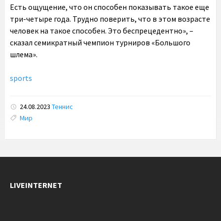
Есть ощущение, что он способен показывать такое еще
три-четыре года. Трудно поверить, что в этом возрасте
человек на такое способен. Это беспрецедентно», –
сказал семикратный чемпион турниров «Большого
шлема».
sports
24.08.2023
Теннис
Tags:
Мир
LIVEINTERNET