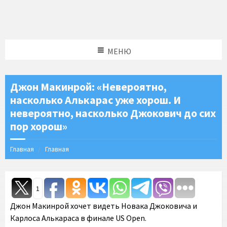
МЕНЮ
Джон Макинрой: «Невероятно,
насколько Алькарас уже хорош. И
невероятно, насколько Джокович до сих
пор хорош»
Главная
Главная
1
Джон Макинрой хочет видеть Новака Джоковича и
Карлоса Алькараса в финале US Open.