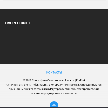
LIVEINTERNET
КОНТАКТЫ
© 2018 Спорт Крым Севастополь Новости | ForPost
* Значком отмечены публикации, в которых упоминаются запрещенные или
признанные нежелательными в РФ/террористические/экстремистские
организации/персоны и иноагенты