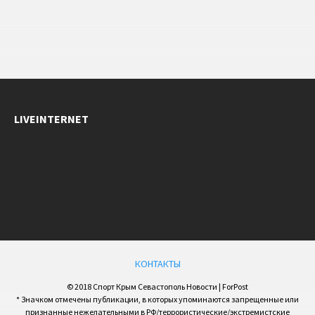
LIVEINTERNET
КОНТАКТЫ
© 2018 Спорт Крым Севастополь Новости | ForPost
* Значком отмечены публикации, в которых упоминаются запрещенные или
признанные нежелательными в РФ/террористические/экстремистские