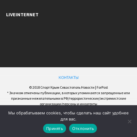
LIVEINTERNET
КОНТАКТЫ
© 2018 Спорт Крым Севастополь Новости | ForPost
* Значком отмечены публикации, в которых упоминаются запрещенные или
признанные нежелательными в РФ/террористические/экстремистские
организации/персоны и иноагенты
Мы обрабатываем cookies, чтобы сделать наш сайт удобнее
для вас.
Принять
Отклонить