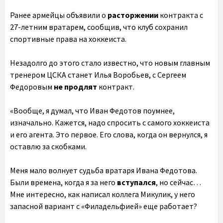
Ранее армейцы объявили о
расторжении
контракта с
27-летним вратарем, сообщив, что клуб сохранил
спортивные права на хоккеиста.
Незадолго до этого стало известно, что новым главным
тренером ЦСКА станет Илья Воробьев, с Сергеем
Федоровым
не продлят
контракт.
«Вообще, я думал, что Иван Федотов поумнее,
изначально. Кажется, надо спросить с самого хоккеиста
и его агента. Это первое. Его слова, когда он вернулся, я
оставлю за скобками.
Меня мало волнует судьба вратаря Ивана Федотова.
Были времена, когда я за него
вступался
, но сейчас…
Мне интересно, как написал коллега Микулик, у него
запасной вариант с «Филадельфией» еще работает?