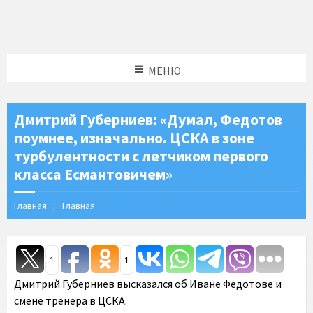
МЕНЮ
Дмитрий Губерниев: «Думал, Федотов
поумнее, изначально. ЦСКА в зоне
турбулентности с летчиком первого
класса Есмантовичем»
Главная
Главная
1
1
Дмитрий Губерниев высказался об Иване Федотове и
смене тренера в ЦСКА.