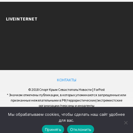
LIVEINTERNET
КОНТАКТЫ
© 2018 Спорт Крым Севастополь Новости | ForPost
* Значком отмечены публикации, в которых упоминаются запрещенные или
признанные нежелательными в РФ/террористические/экстремистские
организации/персоны и иноагенты
Мы обрабатываем cookies, чтобы сделать наш сайт удобнее
для вас.
Принять
Отклонить