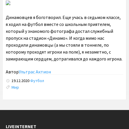
Динамовцев я боготворил. Еще учась в седьмом классе,
я ходил на футбол вместе со школьным приятелем,
который у знакомого фотографа достал служебный
пропуск на стадион «Динамо». И когда мимо нас
проходили динамовцы (а мы стояли в тоннеле, по
которому проходят игроки на поле), я незаметно, с
замирающим сердцем, дотрагивался до каждого игрока.
Автор
Ультрас Актион
19.12.2020
Футбол
Tags:
Мир
LIVEINTERNET