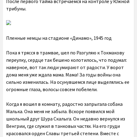
После первого тайма встречаемся на контроле у Южной
трибуны.
Пленные немцы на стадионе «Динамо», 1945 год
Пока я трясся в трамвае, шел по Разгуляю к Токмакову
переулку, сердце так бешено колотилось, что подумал:
наверное, вот так люди умирают от радости. У ворот
дома меня уже ждала мама. Мама! За годы войны она
сильно изменилась. На осунувшемся лице выделялись ее
огромные глаза, волосы совсем побелели.
Когда я вошел в комнату, радостно запрыгала собака
Малька. Она меня не забыла. Вскоре появился мой
школьный друг Шура Скалыга. Он недавно вернулся из
Венгрии, где служил в танковых частях. На его груди
красовался орден Славы третьей степени. Вместе с