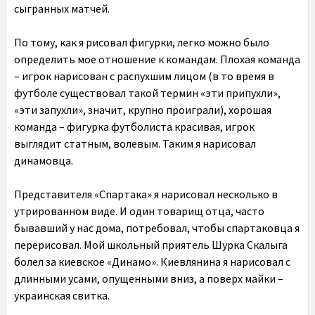
сыгранных матчей.
По тому, как я рисовал фигурки, легко можно было
определить мое отношение к командам. Плохая команда
– игрок нарисован с распухшим лицом (в то время в
футболе существовал такой термин «эти припухли»,
«эти запухли», значит, крупно проиграли), хорошая
команда – фигурка футболиста красивая, игрок
выглядит статным, волевым. Таким я нарисовал
динамовца.
Представителя «Спартака» я нарисовал несколько в
утрированном виде. И один товарищ отца, часто
бывавший у нас дома, потребовал, чтобы спартаковца я
перерисовал. Мой школьный приятель Шурка Скалыга
болел за киевское «Динамо». Киевлянина я нарисовал с
длинными усами, опущенными вниз, а поверх майки –
украинская свитка.