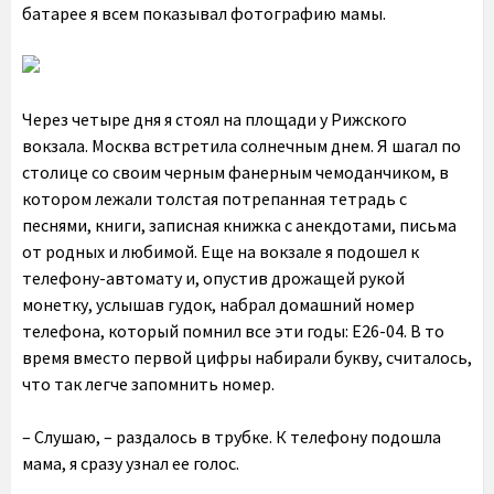
батарее я всем показывал фотографию мамы.
Через четыре дня я стоял на площади у Рижского
вокзала. Москва встретила солнечным днем. Я шагал по
столице со своим черным фанерным чемоданчиком, в
котором лежали толстая потрепанная тетрадь с
песнями, книги, записная книжка с анекдотами, письма
от родных и любимой. Еще на вокзале я подошел к
телефону-автомату и, опустив дрожащей рукой
монетку, услышав гудок, набрал домашний номер
телефона, который помнил все эти годы: Е26-04. В то
время вместо первой цифры набирали букву, считалось,
что так легче запомнить номер.
– Слушаю, – раздалось в трубке. К телефону подошла
мама, я сразу узнал ее голос.