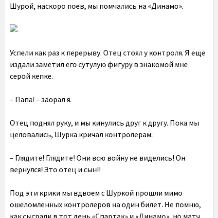
Шурой, наскоро поев, мы помчались на «Динамо».
Успели как раз к перерыву. Отец стоял у контроля. Я еще
издали заметил его сутулую фигуру в знакомой мне
серой кепке.
– Папа! – заорал я.
Отец поднял руку, и мы кинулись друг к другу. Пока мы
целовались, Шурка кричал контролерам:
– Глядите! Глядите! Они всю войну не виделись! Он
вернулся! Это отец и сын!!
Под эти крики мы вдвоем с Шуркой прошли мимо
ошеломленных контролеров на один билет. Не помню,
как сыграли в тот день «Спартак» и «Динамо», но матч