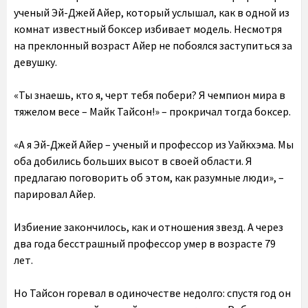
ученый Эй-Джей Айер, который услышал, как в одной из
комнат известный боксер избивает модель. Несмотря
на преклонный возраст Айер не побоялся заступиться за
девушку.
«Ты знаешь, кто я, черт тебя побери? Я чемпион мира в
тяжелом весе – Майк Тайсон!» – прокричал тогда боксер.
«А я Эй-Джей Айер – ученый и профессор из Уайкхэма. Мы
оба добились больших высот в своей области. Я
предлагаю поговорить об этом, как разумные люди», –
парировал Айер.
Избиение закончилось, как и отношения звезд. А через
два года бесстрашный профессор умер в возрасте 79
лет.
Но Тайсон горевал в одиночестве недолго: спустя год он