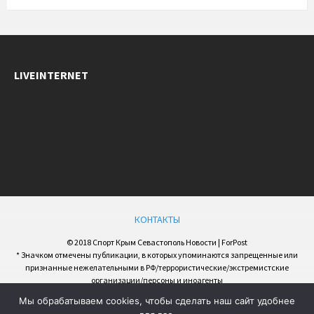
LIVEINTERNET
КОНТАКТЫ
© 2018 Спорт Крым Севастополь Новости | ForPost
* Значком отмечены публикации, в которых упоминаются запрещенные или
признанные нежелательными в РФ/террористические/экстремистские
организации/персоны и иноагенты
Мы обрабатываем cookies, чтобы сделать наш сайт удобнее