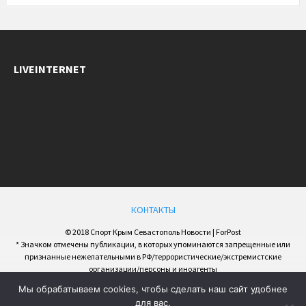
LIVEINTERNET
КОНТАКТЫ
© 2018 Спорт Крым Севастополь Новости | ForPost
* Значком отмечены публикации, в которых упоминаются запрещенные или
признанные нежелательными в РФ/террористические/экстремистские
организации/персоны и иноагенты
Мы обрабатываем cookies, чтобы сделать наш сайт удобнее
для вас.