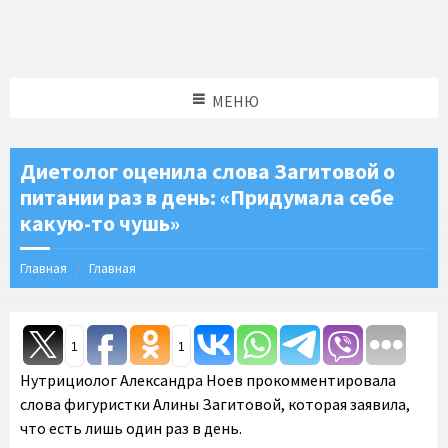
МЕНЮ
Диетолог оценила слова Загитовой о
питании раз в день: «Придумала себе
какую-то чушь»
Главная
Главная
1
1
Нутрициолог Александра Ноев прокомментировала
слова фигуристки Алины Загитовой, которая заявила,
что есть лишь один раз в день.