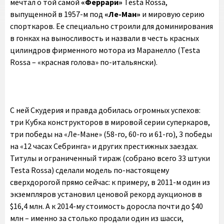
мечтал о той самой
«Феррари»
Testa Rossa,
выпущенной в 1957-м под
«Ле-Ман»
и мировую серию
спорткаров. Ее специально строили для доминирования
в гонках на выносливость и назвали в честь красных
цилиндров фирменного мотора из Маранелло (Testa
Rossa – «красная голова» по-итальянски).
С ней Скудерия и правда добилась огромных успехов:
три Кубка конструкторов в мировой серии суперкаров,
три победы на «Ле-Мане» (58-го, 60-го и 61-го), 3 победы
на «12 часах Себринга» и других престижных заездах.
Титулы и ограниченный тираж (собрано всего 33 штуки
Testa Rossa) сделали модель по-настоящему
сверхдорогой прямо сейчас: к примеру, в 2011-м один из
экземпляров установил ценовой рекорд аукционов в
$16,4 млн. А к 2014-му стоимость доросла почти до $40
млн – именно за столько продали один из шасси,