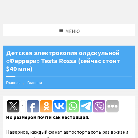
МЕНЮ
Детская электрокопия олдскульной
«Феррари» Testa Rossa (сейчас стоит
$40 млн)
Главная
Главная
1
Но размером почти как настоящая.
Наверное, каждый фанат автоспорта хоть раз в жизни